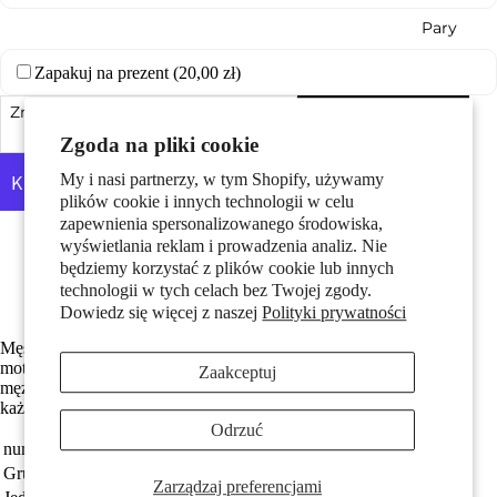
Pary
Zapakuj na prezent (
20,00 zł
)
Zmniejsz ilość
Dodaj do koszyka
Zwiększ ilość
Zgoda na pliki cookie
My i nasi partnerzy, w tym Shopify, używamy
plików cookie i innych technologii w celu
zapewnienia spersonalizowanego środowiska,
Dzieci
Więcej opcji płatności
wyświetlania reklam i prowadzenia analiz. Nie
Made in Germany
będziemy korzystać z plików cookie lub innych
Wykonane z odzyskanego złota
technologii w tych celach bez Twojej zgody.
Darmowa dostawa
Dowiedz się więcej z naszej
Polityki prywatności
Męski kolczyk na ucho wykonany z 750 żółtego złota, ozdobiony
motywem czapki kucharskiej. Elegancki i oryginalny dodatek dla
Zaakceptuj
mężczyzn, którzy cenią sobie styl i wyjątkowe detale. Idealny na
każdą okazję, podkreślający indywidualność i pasję do gotowania.
Odrzuć
Motywy
numer zamówienia
505150
Grupa docelowa
Mężczyźni
Zarządzaj preferencjami