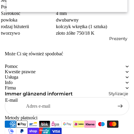
Jednostka
sztuka
Pochodzenie
Made in Germany
Szerokość
4 mm
powłoka
dwubarwny
rodzaj biżuterii
kolczyk wkrętka (1 sztuka)
tworzywo
złoto żółte 750/18 K
Prezenty
Może Ci się również spodobać
Pomoc
Kwestie prawne
Usługa
Info
Firma
Stylizacje
Immer glänzend informiert
E-mail
Metody płatności