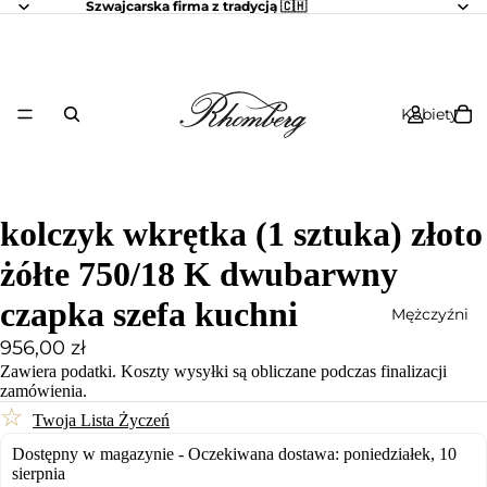
Szwajcarska firma z tradycją 🇨🇭
Kobiety
kolczyk wkrętka (1 sztuka) złoto
żółte 750/18 K dwubarwny
czapka szefa kuchni
Mężczyźni
956,00 zł
Zawiera podatki.
Koszty wysyłki
są obliczane podczas finalizacji
zamówienia.
☆
Twoja Lista Życzeń
Dostępny w magazynie - Oczekiwana dostawa: poniedziałek, 10
sierpnia