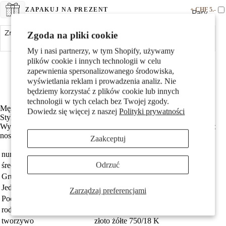
+ CHF 5.-
ZAPAKUJ NA PREZENT
Pary
Zmniejsz ilość
Zgoda na pliki cookie
Dodaj do koszyka
Zwiększ ilość
My i nasi partnerzy, w tym Shopify, używamy
Made in Germany
plików cookie i innych technologii w celu
Wykonane z odzyskanego złota
zapewnienia spersonalizowanego środowiska,
Średnica wynosi 9 mm
wyświetlania reklam i prowadzenia analiz. Nie
Darmowa dostawa
będziemy korzystać z plików cookie lub innych
technologii w tych celach bez Twojej zgody.
Dzieci
Męski kolczyk na sztyft z 750 żółtego złota w kształcie kierownicy.
Dowiedz się więcej z naszej
Polityki prywatności
Stylowy i oryginalny dodatek, idealny dla miłośników motoryzacji.
Wysoka jakość wykonania oraz trwały materiał zapewniają komfort
noszenia i wyjątkowy wygląd na każdą okazję.
Zaakceptuj
numer zamówienia
509662
Odrzuć
średnica
9 mm
Grupa docelowa
Mężczyźni
Jednostka
sztuka
Zarządzaj preferencjami
Motywy
Pochodzenie
Made in Germany
rodzaj biżuterii
kolczyk wkrętka (1 sztuka)
tworzywo
złoto żółte 750/18 K