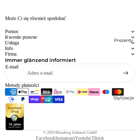
Może Ci się również spodobać
Pomoc
Kwestie prawne
Prezenty
Usługa
Info
Firma
Immer glänzend informiert
E-mail
Metody płatności
Stylizacje
© 2026
Rhomberg Schmuck GmbH
Facebook
Instagram
Youtube
Tiktok