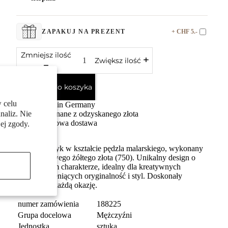
+ CHF 5.-
ZAPAKUJ NA PREZENT
Zmniejsz ilość
Zwiększ ilość
Dodaj do koszyka
 celu
Made in Germany
naliz. Nie
Wykonane z odzyskanego złota
Darmowa dostawa
ej zgody.
Męski kolczyk w kształcie pędzla malarskiego, wykonany
z 18-karatowego żółtego złota (750). Unikalny design o
artystycznym charakterze, idealny dla kreatywnych
mężczyzn ceniących oryginalność i styl. Doskonały
dodatek na każdą okazję.
numer zamówienia
188225
Grupa docelowa
Mężczyźni
Jednostka
sztuka