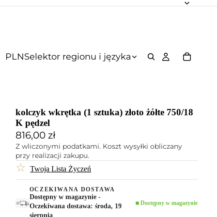
PLN
Selektor regionu i języka
kolczyk wkrętka (1 sztuka) złoto żółte 750/18
K pędzel
816,00 zł
Z wliczonymi podatkami. Koszt wysyłki obliczany
przy realizacji zakupu.
☆
Twoja Lista Życzeń
OCZEKIWANA DOSTAWA
Dostępny w magazynie -
Dostępny w magazynie
Oczekiwana dostawa: środa, 19
sierpnia