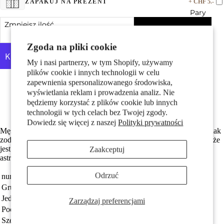
+ CHF 5.-
ZAPAKUJ NA PREZENT
Pary
Zmniejsz ilość
Dodaj do koszyka
Zwiększ ilość
Zgoda na pliki cookie
My i nasi partnerzy, w tym Shopify, używamy
plików cookie i innych technologii w celu
Więcej opcji płatności
zapewnienia spersonalizowanego środowiska,
Made in Germany
wyświetlania reklam i prowadzenia analiz. Nie
Wykonane z odzyskanego złota
będziemy korzystać z plików cookie lub innych
Dzieci
Darmowa dostawa
technologii w tych celach bez Twojej zgody.
Dowiedz się więcej z naszej
Polityki prywatności
Męski kolczyk wkrętka wykonany ze złota 750, przedstawiający znak
zodiaku Waga. Precyzyjne wykonanie i unikalny design sprawiają, że
jest to doskonały dodatek dla mężczyzn ceniących styl i symbolikę
Zaakceptuj
astrologiczną. Idealny na prezent lub codzienne noszenie.
Odrzuć
numer zamówienia
188188
Grupa docelowa
Mężczyźni
Motywy
Jednostka
sztuka
Zarządzaj preferencjami
Pochodzenie
Made in Germany
Szerokość
9 mm