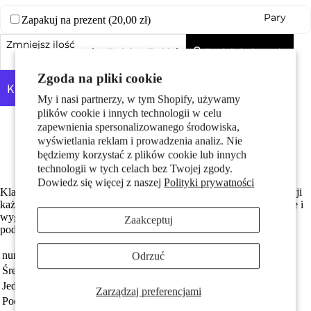
Pary
Zapakuj na prezent (
20,00 zł
)
Zmniejsz ilość
Dodaj do koszyka
Zwiększ ilość
Zgoda na pliki cookie
My i nasi partnerzy, w tym Shopify, używamy
plików cookie i innych technologii w celu
Więcej opcji płatności
zapewnienia spersonalizowanego środowiska,
Made in Germany
wyświetlania reklam i prowadzenia analiz. Nie
Dzieci
Wykonane z odzyskanego złota
będziemy korzystać z plików cookie lub innych
Darmowa dostawa
technologii w tych celach bez Twojej zgody.
Dowiedz się więcej z naszej
Polityki prywatności
Klasyczne kolczyki koła z żółtego złota 750, które dodadzą elegancji
każdej stylizacji. Wykonane z najwyższej jakości materiałów, trwałe i
wygodne w noszeniu. Idealne na co dzień i na specjalne okazje,
Zaakceptuj
podkreślą Twoją naturalną urodę i styl.
numer zamówienia
182004
Odrzuć
Średnica obręczy
15 mm
Motywy
Jednostka
Para
Zarządzaj preferencjami
Pochodzenie
Made in Germany