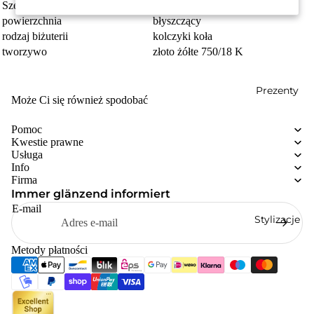
Szerokość
1.3 mm
powierzchnia
błyszczący
rodzaj biżuterii
kolczyki koła
tworzywo
złoto żółte 750/18 K
Prezenty
Może Ci się również spodobać
Pomoc
Kwestie prawne
Usługa
Info
Firma
Immer glänzend informiert
E-mail
Stylizacje
Metody płatności