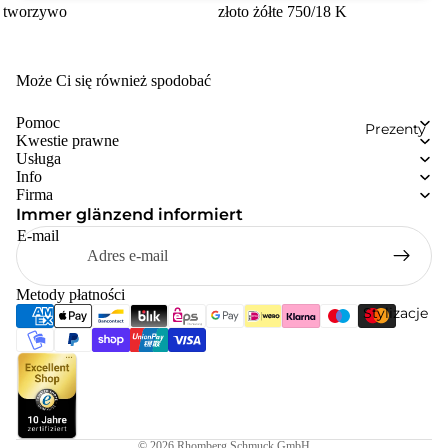
tworzywo
złoto żółte 750/18 K
Może Ci się również spodobać
Pomoc
Prezenty
Kwestie prawne
Usługa
Info
Firma
Immer glänzend informiert
E-mail
Metody płatności
Stylizacje
© 2026
Rhomberg Schmuck GmbH