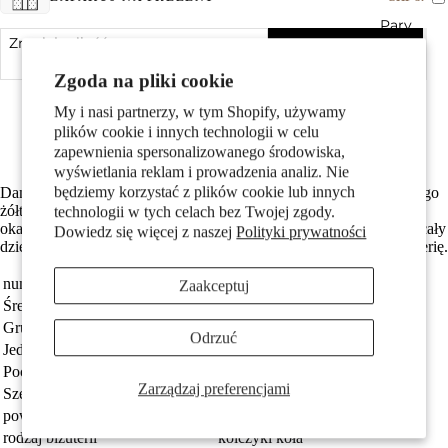
Pary
Zmniejsz ilość
Dodaj do koszyka
Zwiększ ilość
Zgoda na pliki cookie
bestseller
Made in Germany
My i nasi partnerzy, w tym Shopify, używamy
Wykonane z odzyskanego złota
plików cookie i innych technologii w celu
Darmowa dostawa
zapewnienia spersonalizowanego środowiska,
wyświetlania reklam i prowadzenia analiz. Nie
będziemy korzystać z plików cookie lub innych
Damskie kolczyki-koła wykonane z wysokiej jakości, 18-karatowego
Dzieci
żółtego złota (750). Klasyczny, elegancki design idealny na każdą
technologii w tych celach bez Twojej zgody.
okazję. Lekka i wygodna forma zapewnia komfort noszenia przez cały
Dowiedz się więcej z naszej
Polityki prywatności
dzień. Doskonały wybór dla kobiet ceniących ponadczasową biżuterię.
numer zamówienia
182699
Zaakceptuj
Średnica obręczy
11 mm
Grupa docelowa
damski
Odrzuć
Jednostka
Para
Pochodzenie
Made in Germany
Zarządzaj preferencjami
Motywy
Szerokość
1.3 mm
powierzchnia
błyszczący
rodzaj biżuterii
kolczyki koła