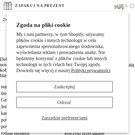
+ CHF 5.-
ZAPAKUJ NA PREZENT
Pary
Zmniejsz ilość
Dodaj do koszyka
Zwiększ ilość
Zgoda na pliki cookie
Srebro próby 925 z próbą 925
My i nasi partnerzy, w tym Shopify, używamy
Z błyszczącą cyrkonią
plików cookie i innych technologii w celu
Średnica wynosi 3 mm
zapewnienia spersonalizowanego środowiska,
wyświetlania reklam i prowadzenia analiz. Nie
będziemy korzystać z plików cookie lub innych
Delikatne kolczyki damskie z srebra z cyrkoniami to elegancki i
Dzieci
technologii w tych celach bez Twojej zgody.
nowoczesny dodatek. Wiszące na subtelnych łańcuszkach, podkreślają
kobiecość i styl. Idealne na co dzień i na specjalne okazje, dodają
Dowiedz się więcej z naszej
Polityki prywatności
blasku i lekkości każdej stylizacji.
Zaakceptuj
numer zamówienia
212298
średnica
3 mm
Grupa docelowa
damski
Odrzuć
Jednostka
Para
kamienie
Cyrkonia
Zarządzaj preferencjami
Motywy
powłoka
rodowany
powierzchnia
błyszczący
rodzaj biżuterii
kolczyki przeciągane