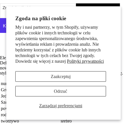
Pary
Zmniejsz ilość
Dodaj do koszyka
Zwiększ ilość
Zgoda na pliki cookie
My i nasi partnerzy, w tym Shopify, używamy
plików cookie i innych technologii w celu
zapewnienia spersonalizowanego środowiska,
Więcej opcji płatności
Srebro próby 925 z próbą 925
wyświetlania reklam i prowadzenia analiz. Nie
będziemy korzystać z plików cookie lub innych
technologii w tych celach bez Twojej zgody.
Eleganckie, damskie kolczyki przeciągane wykonane ze srebra.
Dzieci
Dowiedz się więcej z naszej
Polityki prywatności
Delikatny łańcuszek oraz subtelny, wydłużony element tworzą
nowoczesny i stylowy dodatek do codziennych i wieczorowych
stylizacji. Lekkie i komfortowe w noszeniu, idealne na każdą okazję.
Zaakceptuj
numer zamówienia
212296
Grupa docelowa
damski
Odrzuć
Jednostka
Para
Szerokość
2 mm
Zarządzaj preferencjami
powłoka
rodowany
Motywy
rodzaj biżuterii
kolczyki przeciągane
tworzywo
srebro