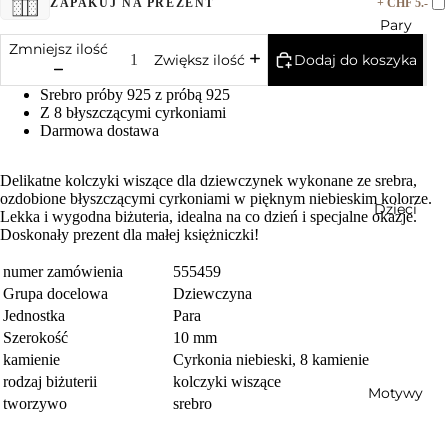
+ CHF 5.-
ZAPAKUJ NA PREZENT
Pary
Zmniejsz ilość
Dodaj do koszyka
Zwiększ ilość
Srebro próby 925 z próbą 925
Z 8 błyszczącymi cyrkoniami
Darmowa dostawa
Delikatne kolczyki wiszące dla dziewczynek wykonane ze srebra,
ozdobione błyszczącymi cyrkoniami w pięknym niebieskim kolorze.
Dzieci
Lekka i wygodna biżuteria, idealna na co dzień i specjalne okazje.
Doskonały prezent dla małej księżniczki!
numer zamówienia
555459
Grupa docelowa
Dziewczyna
Jednostka
Para
Szerokość
10 mm
kamienie
Cyrkonia niebieski, 8 kamienie
rodzaj biżuterii
kolczyki wiszące
Motywy
tworzywo
srebro