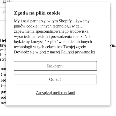
Pary
Zmniejsz ilość
Zgoda na pliki cookie
Dodaj do koszyka
Zwiększ ilość
My i nasi partnerzy, w tym Shopify, używamy
Z 2 błyszczącymi cyrkoniami
plików cookie i innych technologii w celu
brąz ze złoceniem
zapewnienia spersonalizowanego środowiska,
wyświetlania reklam i prowadzenia analiz. Nie
Delikatne kolczyki dla kobiet wykonane z brązu, ozdobione
będziemy korzystać z plików cookie lub innych
błyszczącymi cyrkoniami. Klasyczny, minimalistyczny design sprawia,
technologii w tych celach bez Twojej zgody.
że będą idealnym dodatkiem na co dzień oraz na specjalne okazje.
Dowiedz się więcej z naszej
Polityki prywatności
Dzieci
Lekka i trwała biżuteria, która subtelnie podkreśla urok każdej
stylizacji.
Zaakceptuj
numer zamówienia
360069
Grupa docelowa
damski
Odrzuć
Jednostka
Para
kamienie
Cyrkonia 2 kamienie
powłoka
pozłacany
Zarządzaj preferencjami
rodzaj biżuterii
kolczyki wkrętki
Motywy
tworzywo
brąz