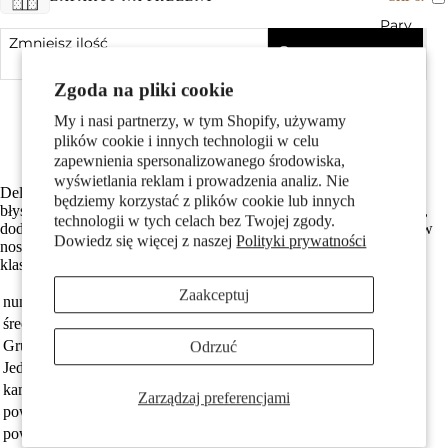
Pary
Zmniejsz ilość
Dodaj do koszyka
Zwiększ ilość
Zgoda na pliki cookie
bestseller
Srebro próby 925 z próbą 925
My i nasi partnerzy, w tym Shopify, używamy
Z błyszczącą cyrkonią
plików cookie i innych technologii w celu
Średnica wynosi 6 mm
zapewnienia spersonalizowanego środowiska,
wyświetlania reklam i prowadzenia analiz. Nie
Delikatne kolczyki damskie wykonane ze srebra, ozdobione
będziemy korzystać z plików cookie lub innych
Dzieci
błyszczącymi cyrkoniami. Idealne na co dzień i na specjalne okazje,
technologii w tych celach bez Twojej zgody.
dodają elegancji i subtelnego blasku. Niezwykle lekkie i wygodne w
Dowiedz się więcej z naszej
Polityki prywatności
noszeniu, stanowią doskonały wybór dla każdej kobiety ceniącej
klasykę.
Zaakceptuj
numer zamówienia
559722
średnica
6 mm
Grupa docelowa
damski
Odrzuć
Jednostka
Para
kamienie
Cyrkonia
Motywy
Zarządzaj preferencjami
powłoka
rodowany
powierzchnia
błyszczący