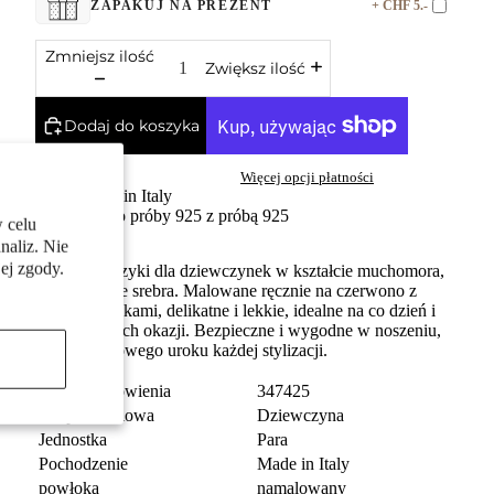
+ CHF 5.-
ZAPAKUJ NA PREZENT
Zmniejsz ilość
Zwiększ ilość
Dodaj do koszyka
Więcej opcji płatności
Made in Italy
Srebro próby 925 z próbą 925
 celu
naliz. Nie
ej zgody.
Urocze kolczyki dla dziewczynek w kształcie muchomora,
wykonane ze srebra. Malowane ręcznie na czerwono z
białymi kropkami, delikatne i lekkie, idealne na co dzień i
do specjalnych okazji. Bezpieczne i wygodne w noszeniu,
dodają bajkowego uroku każdej stylizacji.
numer zamówienia
347425
Grupa docelowa
Dziewczyna
Jednostka
Para
Pochodzenie
Made in Italy
powłoka
namalowany