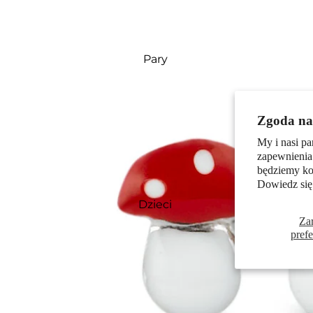
Pary
Zgoda na 
My i nasi pa
zapewnienia
będziemy kor
Dowiedz się
Dzieci
Za
pref