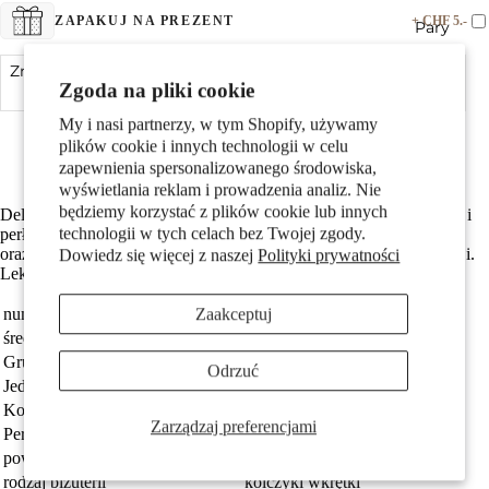
+ CHF 5.-
ZAPAKUJ NA PREZENT
Pary
Zmniejsz ilość
Dodaj do koszyka
Zwiększ ilość
Zgoda na pliki cookie
Srebro próby 925 z próbą 925
My i nasi partnerzy, w tym Shopify, używamy
Z mieniącą się masą perłową
plików cookie i innych technologii w celu
Średnica wynosi 11 mm
zapewnienia spersonalizowanego środowiska,
wyświetlania reklam i prowadzenia analiz. Nie
będziemy korzystać z plików cookie lub innych
Delikatne kolczyki dla kobiet w kształcie róży, wykonane ze srebra i
Dzieci
technologii w tych celach bez Twojej zgody.
perłowej masy perłowej. Eleganckie, subtelne i idealne na co dzień
oraz na specjalne okazje. Dodają uroku i kobiecości każdej stylizacji.
Dowiedz się więcej z naszej
Polityki prywatności
Lekkość i komfort noszenia gwarantowane.
Zaakceptuj
numer zamówienia
559904
średnica
11 mm
Grupa docelowa
damski
Odrzuć
Jednostka
Para
Kolor
biały
Zarządzaj preferencjami
Motywy
Perły
masa perłowa biały
powłoka
rodowany
rodzaj biżuterii
kolczyki wkrętki