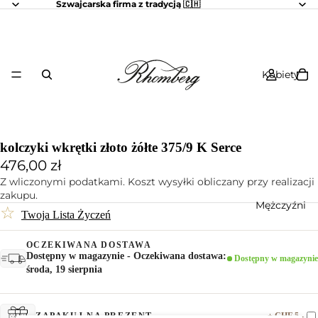
Szwajcarska firma z tradycją 🇨🇭
Kobiety
kolczyki wkrętki złoto żółte 375/9 K Serce
476,00 zł
Z wliczonymi podatkami. Koszt wysyłki obliczany przy realizacji
zakupu.
Mężczyźni
☆
Twoja Lista Życzeń
OCZEKIWANA DOSTAWA
Dostępny w magazynie - Oczekiwana dostawa:
Dostępny w magazynie
środa, 19 sierpnia
+ CHF 5.-
ZAPAKUJ NA PREZENT