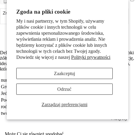
Pary
Zgoda na pliki cookie
Zmniejsz ilość
Dodaj do koszyka
Zwiększ ilość
My i nasi partnerzy, w tym Shopify, używamy
Made in Germany
plików cookie i innych technologii w celu
Wykonane z odzyskanego złota
zapewnienia spersonalizowanego środowiska,
Darmowa dostawa
wyświetlania reklam i prowadzenia analiz. Nie
będziemy korzystać z plików cookie lub innych
technologii w tych celach bez Twojej zgody.
Delikatne kolczyki na sztyft dla dziewczynek, wykonane z 375 próbki
Dowiedz się więcej z naszej
Polityki prywatności
żółtego złota. Klasyczny kształt serca podkreśla subtelność i elegancję,
Dzieci
idealne na co dzień oraz wyjątkowe okazje. Lekka i trwała biżuteria,
która zachwyca prostotą i blaskiem.
Zaakceptuj
numer zamówienia
357344
Grupa docelowa
Dziewczyna
Odrzuć
Jednostka
Para
Pochodzenie
Made in Germany
Zarządzaj preferencjami
rodzaj biżuterii
kolczyki wkrętki
tworzywo
złoto żółte 375/9 K
Motywy
Może Ci się również spodobać