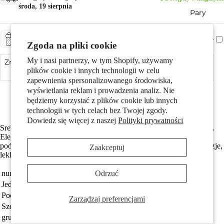
środa, 19 sierpnia
Pary
+ CHF 5.-
ZAPAKUJ NA PREZENT
Zgoda na pliki cookie
My i nasi partnerzy, w tym Shopify, używamy
Zmniejsz ilość
Dodaj do koszyka
Zwiększ ilość
plików cookie i innych technologii w celu
zapewnienia spersonalizowanego środowiska,
Made in Italy
wyświetlania reklam i prowadzenia analiz. Nie
Srebro próby 925 z próbą 925
będziemy korzystać z plików cookie lub innych
Darmowa dostawa
Dzieci
technologii w tych celach bez Twojej zgody.
Dowiedz się więcej z naszej
Polityki prywatności
Srebrny naszyjnik typu collier, wykonany z wysokiej jakości srebra.
Elegancki i ponadczasowy design z gładkimi ogniwami idealnie
podkreśli każdy strój. Doskonały na co dzień oraz na specjalne okazje,
Zaakceptuj
lekki i wygodny w noszeniu. Idealny prezent dla bliskiej osoby.
numer zamówienia
526202
Odrzuć
Jednostka
sztuka
Pochodzenie
Made in Italy
Motywy
Zarządzaj preferencjami
Szerokość
4 mm
grubość materiału
1.6 mm