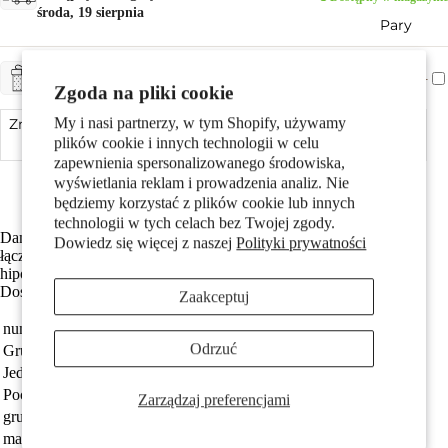
środa, 19 sierpnia
Pary
+ CHF 5.-
ZAPAKUJ NA PREZENT
Zgoda na pliki cookie
My i nasi partnerzy, w tym Shopify, używamy
Zmniejsz ilość
Dodaj do koszyka
Zwiększ ilość
plików cookie i innych technologii w celu
zapewnienia spersonalizowanego środowiska,
Made in Austria
wyświetlania reklam i prowadzenia analiz. Nie
Szczególnie łatwy w pielęgnacji i przyjazny dla skóry
będziemy korzystać z plików cookie lub innych
Dzieci
technologii w tych celach bez Twojej zgody.
Damski naszyjnik typu colier wykonany ze stali nierdzewnej, który
Dowiedz się więcej z naszej
Polityki prywatności
łączy w sobie nowoczesny design i trwałość. Lekki, delikatny i
hipoalergiczny, idealny na co dzień oraz na specjalne okazje.
Doskonały wybór dla kobiet ceniących elegancję i wygodę.
Zaakceptuj
numer zamówienia
304488
Odrzuć
Grupa docelowa
damski
Jednostka
sztuka
Motywy
Pochodzenie
Made in Austria
Zarządzaj preferencjami
grubość materiału
0.5 mm
marka
TeNo