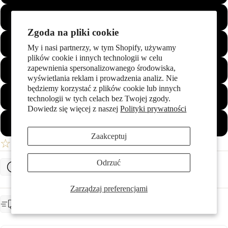
68
Więcej
Zgoda na pliki cookie
69
My i nasi partnerzy, w tym Shopify, używamy
plików cookie i innych technologii w celu
zapewnienia spersonalizowanego środowiska,
70
wyświetlania reklam i prowadzenia analiz. Nie
będziemy korzystać z plików cookie lub innych
71
technologii w tych celach bez Twojej zgody.
Dowiedz się więcej z naszej
Polityki prywatności
72
Zaakceptuj
☆
Twoja Lista Życzeń
Odrzuć
Określ rozmiar pierścionka
Zarządzaj preferencjami
OCZEKIWANA DOSTAWA
zostanie wykonany dla Ciebie, czas dostawy ok. 4 tygodnie