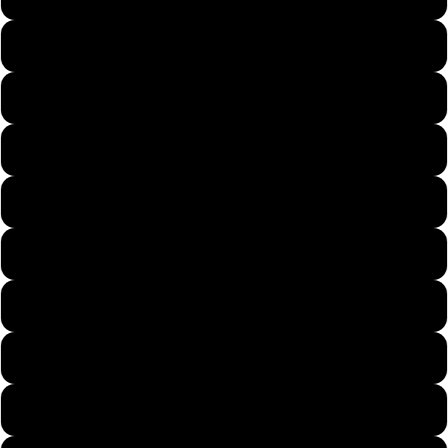
Pary
51
52
53
54
Dzieci
55
56
57
Motywy
58