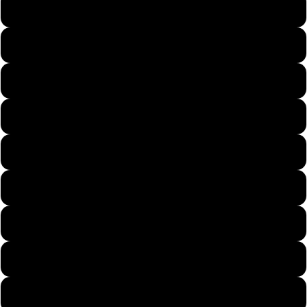
59
60
61
Prezenty
62
63
64
Stylizacje
65
66
67