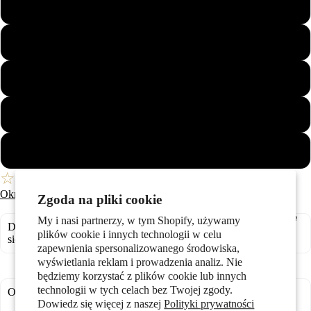
56
57
58
Prezenty
59
60
☆
Twoja Lista Życzeń
Określ rozmiar pierścionka
Zgoda na pliki cookie
Stylizacje
My i nasi partnerzy, w tym Shopify, używamy
Dostępny w magazynie - Oczekiwana dostawa: poniedziałek, 10
plików cookie i innych technologii w celu
sierpnia
zapewnienia spersonalizowanego środowiska,
wyświetlania reklam i prowadzenia analiz. Nie
będziemy korzystać z plików cookie lub innych
technologii w tych celach bez Twojej zgody.
Opcje grawerowania:
Dowiedz się więcej z naszej
Polityki prywatności