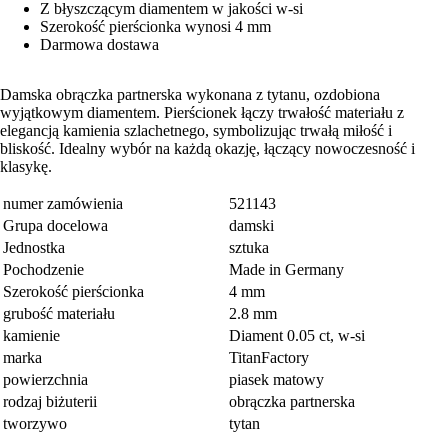
Z błyszczącym diamentem w jakości w-si
Szerokość pierścionka wynosi 4 mm
Darmowa dostawa
Damska obrączka partnerska wykonana z tytanu, ozdobiona
wyjątkowym diamentem. Pierścionek łączy trwałość materiału z
elegancją kamienia szlachetnego, symbolizując trwałą miłość i
bliskość. Idealny wybór na każdą okazję, łączący nowoczesność i
klasykę.
numer zamówienia
521143
Grupa docelowa
damski
Jednostka
sztuka
Pochodzenie
Made in Germany
Szerokość pierścionka
4 mm
grubość materiału
2.8 mm
kamienie
Diament 0.05 ct, w-si
marka
TitanFactory
powierzchnia
piasek matowy
rodzaj biżuterii
obrączka partnerska
tworzywo
tytan