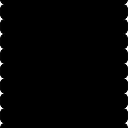
Pary
48
49
50
51
Dzieci
52
53
54
Motywy
55