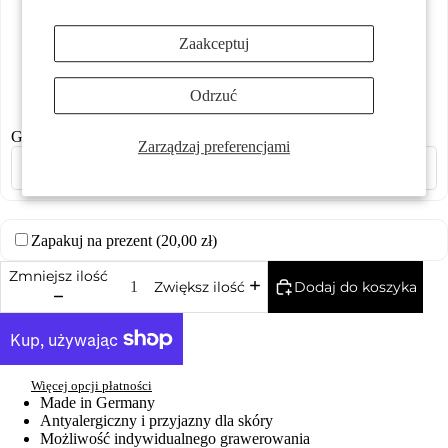
Zaakceptuj
Więcej
Odrzuć
0,00 zł
0,00 zł
0,00 zł
0,00 zł
Grawerowanie laserowe
Zarządzaj preferencjami
Zapakuj na prezent (
20,00 zł
)
Zmniejsz ilość
Dodaj do koszyka
Zwiększ ilość
Więcej opcji płatności
Made in Germany
Antyalergiczny i przyjazny dla skóry
Możliwość indywidualnego grawerowania