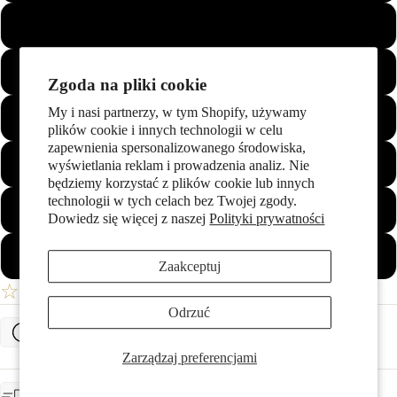
67
Więcej
68
Zgoda na pliki cookie
My i nasi partnerzy, w tym Shopify, używamy
69
plików cookie i innych technologii w celu
zapewnienia spersonalizowanego środowiska,
70
wyświetlania reklam i prowadzenia analiz. Nie
będziemy korzystać z plików cookie lub innych
technologii w tych celach bez Twojej zgody.
71
Dowiedz się więcej z naszej
Polityki prywatności
72
Zaakceptuj
☆
Twoja Lista Życzeń
Odrzuć
Określ rozmiar pierścionka
Zarządzaj preferencjami
OCZEKIWANA DOSTAWA