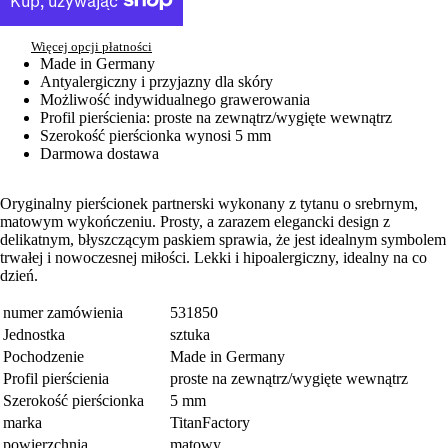
Więcej opcji płatności
Made in Germany
Antyalergiczny i przyjazny dla skóry
Możliwość indywidualnego grawerowania
Profil pierścienia: proste na zewnątrz/wygięte wewnątrz
Szerokość pierścionka wynosi 5 mm
Darmowa dostawa
Oryginalny pierścionek partnerski wykonany z tytanu o srebrnym,
matowym wykończeniu. Prosty, a zarazem elegancki design z
delikatnym, błyszczącym paskiem sprawia, że jest idealnym symbolem
trwałej i nowoczesnej miłości. Lekki i hipoalergiczny, idealny na co
dzień.
numer zamówienia
531850
Jednostka
sztuka
Pochodzenie
Made in Germany
Profil pierścienia
proste na zewnątrz/wygięte wewnątrz
Szerokość pierścionka
5 mm
marka
TitanFactory
powierzchnia
matowy