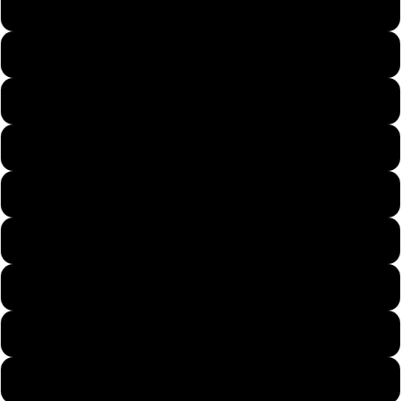
58
59
60
Prezenty
61
62
63
Stylizacje
64
65
66