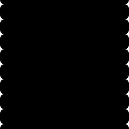
Pary
50
51
52
53
Dzieci
54
55
56
Motywy
57