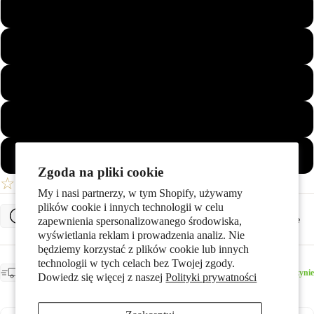
68
70
72
Prezenty
74
76
Zgoda na pliki cookie
☆
Twoja Lista Życzeń
My i nasi partnerzy, w tym Shopify, używamy
plików cookie i innych technologii w celu
Określ rozmiar pierścionka
Stylizacje
zapewnienia spersonalizowanego środowiska,
wyświetlania reklam i prowadzenia analiz. Nie
będziemy korzystać z plików cookie lub innych
OCZEKIWANA DOSTAWA
technologii w tych celach bez Twojej zgody.
Dostępny w magazynie - Oczekiwana dostawa:
Dostępny w magazynie
Dowiedz się więcej z naszej
Polityki prywatności
środa, 19 sierpnia