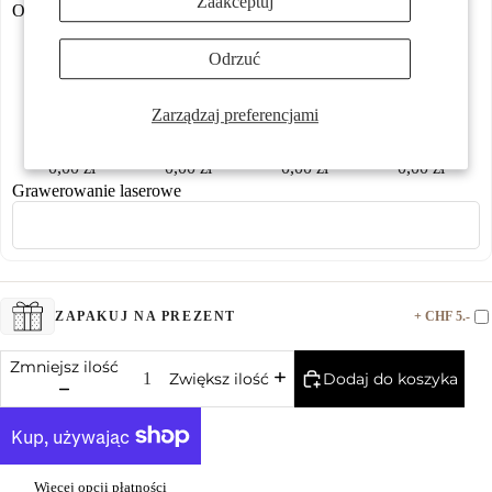
Zaakceptuj
Opcje grawerowania:
Więcej
Odrzuć
Zarządzaj preferencjami
0,00 zł
0,00 zł
0,00 zł
0,00 zł
Grawerowanie laserowe
+ CHF 5.-
ZAPAKUJ NA PREZENT
Zmniejsz ilość
Dodaj do koszyka
Zwiększ ilość
Więcej opcji płatności