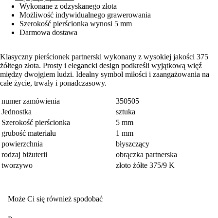
Wykonane z odzyskanego złota
Możliwość indywidualnego grawerowania
Szerokość pierścionka wynosi 5 mm
Darmowa dostawa
Klasyczny pierścionek partnerski wykonany z wysokiej jakości 375
żółtego złota. Prosty i elegancki design podkreśli wyjątkową więź
między dwojgiem ludzi. Idealny symbol miłości i zaangażowania na
całe życie, trwały i ponadczasowy.
numer zamówienia
350505
Jednostka
sztuka
Szerokość pierścionka
5 mm
grubość materiału
1 mm
powierzchnia
błyszczący
rodzaj biżuterii
obrączka partnerska
tworzywo
złoto żółte 375/9 K
Może Ci się również spodobać