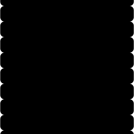
Pary
54
56
58
59
Dzieci
60
62
64
Motywy
66