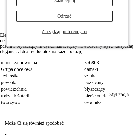
Zaakceptuj
Ceramika jest bardzo łatwa do czyszczenia i w 100%
antyalergiczna
ceramika ze złoceniem
Odrzuć
Darmowa dostawa
Zarządzaj preferencjami
Elegancki damski pierścionek z ceramicznymi białymi paskami i
Prezenty
detalami z brązu w kolorze różowego złota. Ozdobiony delikatnym
pasem z błyszczącymi cyrkoniami, łączy nowoczesny styl z klasyczną
elegancją. Idealny dodatek na każdą okazję.
numer zamówienia
356863
Grupa docelowa
damski
Jednostka
sztuka
powłoka
pozłacany
powierzchnia
błyszczący
Stylizacje
rodzaj biżuterii
pierścionek
tworzywo
ceramika
Może Ci się również spodobać