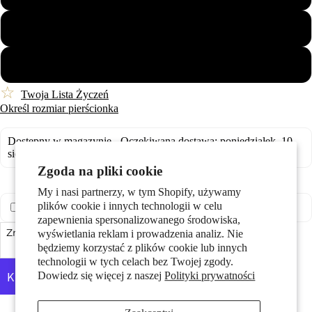
Pary
58
60
☆
Twoja Lista Życzeń
Określ rozmiar pierścionka
Dostępny w magazynie - Oczekiwana dostawa: poniedziałek, 10
Dzieci
sierpnia
Zgoda na pliki cookie
My i nasi partnerzy, w tym Shopify, używamy
plików cookie i innych technologii w celu
Zapakuj na prezent (
20,00 zł
)
zapewnienia spersonalizowanego środowiska,
Zmniejsz ilość
wyświetlania reklam i prowadzenia analiz. Nie
Dodaj do koszyka
Zwiększ ilość
będziemy korzystać z plików cookie lub innych
technologii w tych celach bez Twojej zgody.
Motywy
Dowiedz się więcej z naszej
Polityki prywatności
Więcej opcji płatności