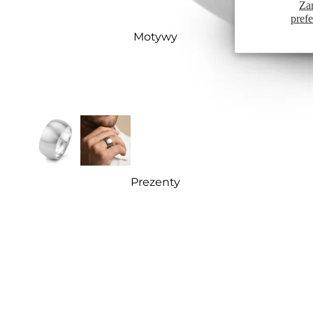
Za
pref
Motywy
Prezenty