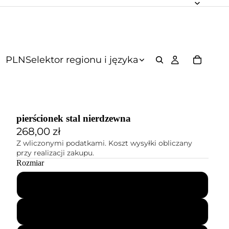
PLN
Selektor regionu i języka
pierścionek stal nierdzewna
268,00 zł
Z wliczonymi podatkami. Koszt wysyłki obliczany
przy realizacji zakupu.
Rozmiar
53
56