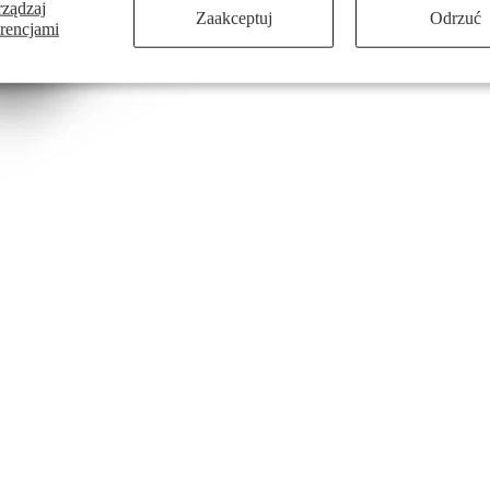
rządzaj
Zaakceptuj
Odrzuć
erencjami