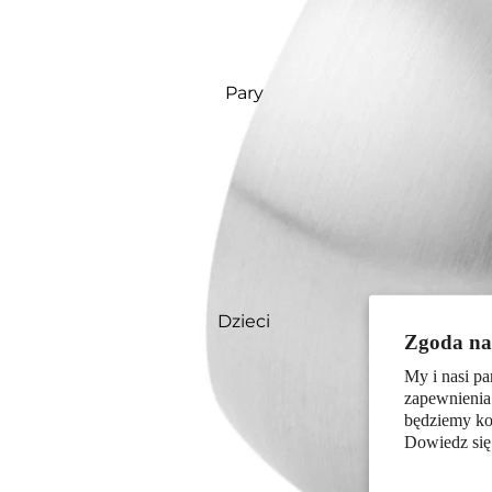
Pary
Dzieci
Zgoda na 
My i nasi pa
zapewnienia
będziemy kor
Dowiedz się