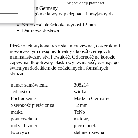
Więcej opcji płatności
Made in Germany
Szczególnie łatwy w pielęgnacji i przyjazny dla
skóry
Szerokość pierścionka wynosi 12 mm
Darmowa dostawa
Pierścionek wykonany ze stali nierdzewnej, o szerokim i
nowoczesnym designie. Idealny dla osób ceniących
minimalistyczny styl i trwałość. Odporność na korozję
zapewnia długotrwały blask i wytrzymałość, czyniąc go
świetnym dodatkiem do codziennych i formalnych
stylizacji.
numer zamówienia
308214
Jednostka
sztuka
Pochodzenie
Made in Germany
Szerokość pierścionka
12 mm
marka
TeNo
powierzchnia
matowy
rodzaj biżuterii
pierścionek
tworzywo
stal nierdzewna