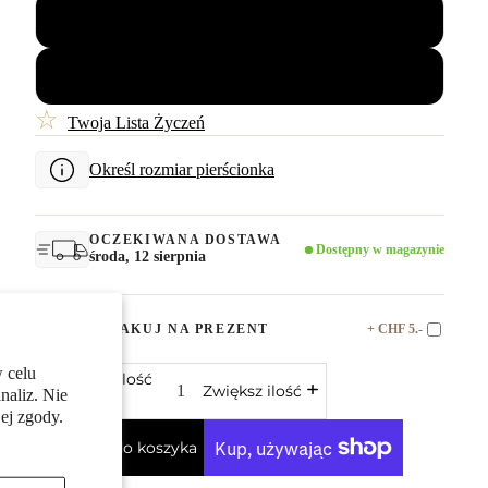
62
64
☆
Twoja Lista Życzeń
Określ rozmiar pierścionka
OCZEKIWANA DOSTAWA
Dostępny w magazynie
środa, 12 sierpnia
+ CHF 5.-
ZAPAKUJ NA PREZENT
 celu
Zmniejsz ilość
Zwiększ ilość
naliz. Nie
ej zgody.
Dodaj do koszyka