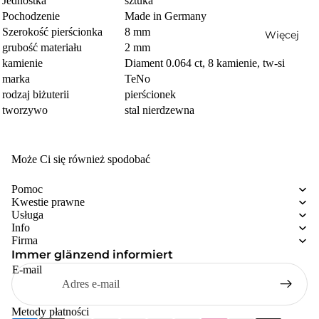
Jednostka
sztuka
Pochodzenie
Made in Germany
Szerokość pierścionka
8 mm
Więcej
grubość materiału
2 mm
kamienie
Diament 0.064 ct, 8 kamienie, tw-si
marka
TeNo
rodzaj biżuterii
pierścionek
tworzywo
stal nierdzewna
Może Ci się również spodobać
Pomoc
Kwestie prawne
Usługa
Info
Firma
Immer glänzend informiert
E-mail
Metody płatności