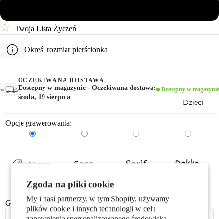
56
Pary
☆
Twoja Lista Życzeń
Określ rozmiar pierścionka
OCZEKIWANA DOSTAWA
Dostępny w magazynie - Oczekiwana dostawa:
Dostępny w magazynie
środa, 19 sierpnia
Dzieci
Opcje grawerowania:
Zgoda na pliki cookie
Motywy
0,00 zł
0,00 zł
0,00 zł
0,00 zł
My i nasi partnerzy, w tym Shopify, używamy
Grawerowanie laserowe
plików cookie i innych technologii w celu
zapewnienia spersonalizowanego środowiska,