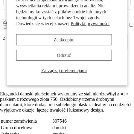
wyświetlania reklam i prowadzenia analiz. Nie
będziemy korzystać z plików cookie lub innych
technologii w tych celach bez Twojej zgody.
Dowiedz się więcej z naszej
Polityki prywatności
+ CHF 5.-
ZAPAKUJ NA PREZENT
Zmniejsz ilość
Prezenty
Zaakceptuj
Dodaj do koszyka
Zwiększ ilość
Made in Germany
Odrzuć
Szczególnie łatwy w pielęgnacji i przyjazny dla skóry
Możliwość indywidualnego grawerowania
Z 8 błyszczącymi diamentami w jakości tw-si
Zarządzaj preferencjami
Szerokość pierścionka wynosi 8 mm
Darmowa dostawa
Stylizacje
Elegancki damski pierścionek wykonany ze stali nierdzewnej z
paskiem z różowego złota 750. Ozdobiony trzema drobnymi
diamentami, które dodają mu subtelnego blasku. Idealny na co dzień i
wyjątkowe okazje, łącząc trwałość i luksusowy design.
numer zamówienia
307546
Grupa docelowa
damski