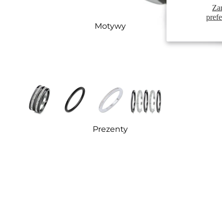
Za
pref
Motywy
Prezenty