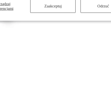
rządzaj
Zaakceptuj
Odrzuć
erencjami