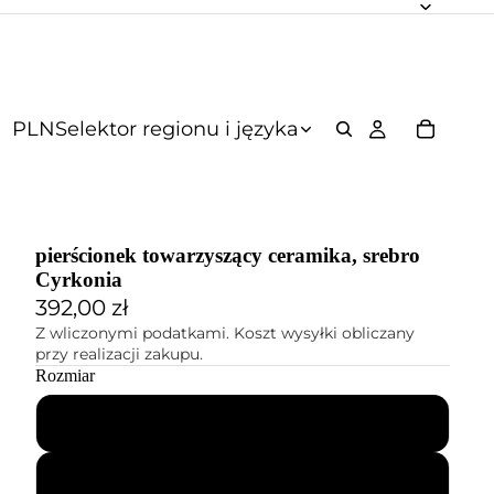
PLN
Selektor regionu i języka
pierścionek towarzyszący ceramika, srebro
Cyrkonia
392,00 zł
Z wliczonymi podatkami. Koszt wysyłki obliczany
przy realizacji zakupu.
Rozmiar
52
54