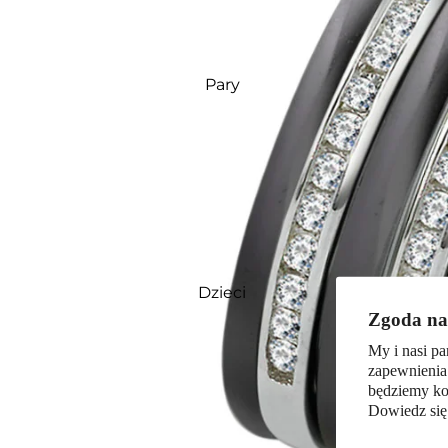
Pary
Dzieci
Zgoda na 
My i nasi pa
zapewnienia
będziemy kor
Dowiedz się