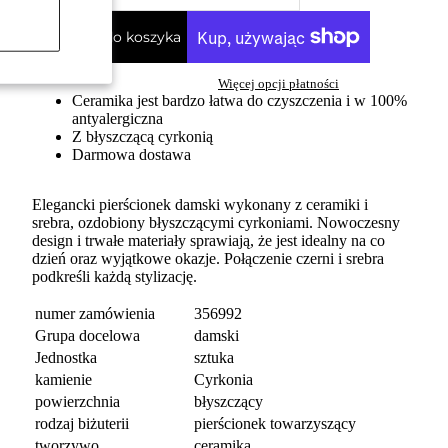
Dodaj do koszyka
Więcej opcji płatności
Ceramika jest bardzo łatwa do czyszczenia i w 100%
antyalergiczna
Z błyszczącą cyrkonią
Darmowa dostawa
Elegancki pierścionek damski wykonany z ceramiki i
srebra, ozdobiony błyszczącymi cyrkoniami. Nowoczesny
design i trwałe materiały sprawiają, że jest idealny na co
dzień oraz wyjątkowe okazje. Połączenie czerni i srebra
podkreśli każdą stylizację.
numer zamówienia
356992
Grupa docelowa
damski
Jednostka
sztuka
kamienie
Cyrkonia
powierzchnia
błyszczący
rodzaj biżuterii
pierścionek towarzyszący
tworzywo
ceramika