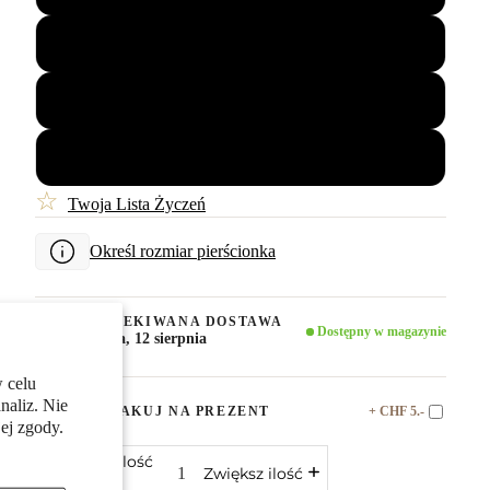
56
58
60
☆
Twoja Lista Życzeń
Określ rozmiar pierścionka
OCZEKIWANA DOSTAWA
Dostępny w magazynie
środa, 12 sierpnia
 celu
naliz. Nie
+ CHF 5.-
ZAPAKUJ NA PREZENT
ej zgody.
Zmniejsz ilość
Zwiększ ilość