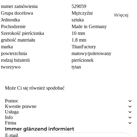
numer zamówienia
529059
Grupa docelowa
Mężczyźni
Więcej
Jednostka
sztuka
Pochodzenie
Made in Germany
Szerokość pierścionka
10 mm
grubość materiału
1.8 mm
marka
TitanFactory
powierzchnia
matowy/polerowany
rodzaj biżuterii
pierścionek
tworzywo
tytan
Może Ci się również spodobać
Pomoc
Kwestie prawne
Usługa
Info
Firma
Immer glänzend informiert
E-mail