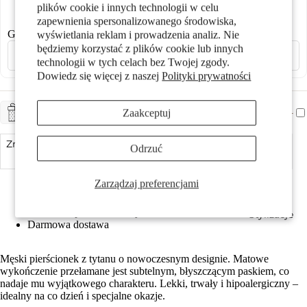
plików cookie i innych technologii w celu
20,00 zł
20,00 zł
20,00 zł
20,00 zł
zapewnienia spersonalizowanego środowiska,
Grawerowanie laserowe
wyświetlania reklam i prowadzenia analiz. Nie
będziemy korzystać z plików cookie lub innych
technologii w tych celach bez Twojej zgody.
Dowiedz się więcej z naszej
Polityki prywatności
Prezenty
Zaakceptuj
+ CHF 5.-
ZAPAKUJ NA PREZENT
Zmniejsz ilość
Odrzuć
Dodaj do koszyka
Zwiększ ilość
Made in Germany
Zarządzaj preferencjami
Antyalergiczny i przyjazny dla skóry
Możliwość indywidualnego grawerowania
Szerokość pierścionka wynosi 10 mm
Stylizacje
Darmowa dostawa
Męski pierścionek z tytanu o nowoczesnym designie. Matowe
wykończenie przełamane jest subtelnym, błyszczącym paskiem, co
nadaje mu wyjątkowego charakteru. Lekki, trwały i hipoalergiczny –
idealny na co dzień i specjalne okazje.