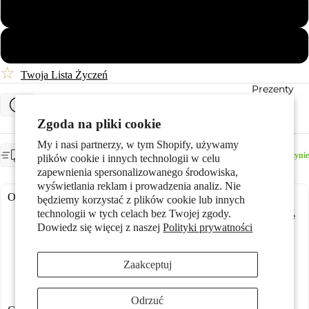
70
72
☆
Twoja Lista Życzeń
Prezenty
Określ rozmiar pierścionka
Zgoda na pliki cookie
My i nasi partnerzy, w tym Shopify, używamy
OCZEKIWANA DOSTAWA
Dostępny w magazynie
plików cookie i innych technologii w celu
środa, 12 sierpnia
zapewnienia spersonalizowanego środowiska,
wyświetlania reklam i prowadzenia analiz. Nie
Opcje grawerowania:
będziemy korzystać z plików cookie lub innych
technologii w tych celach bez Twojej zgody.
Stylizacje
Dowiedz się więcej z naszej
Polityki prywatności
Zaakceptuj
20,00 zł
20,00 zł
20,00 zł
20,00 zł
Odrzuć