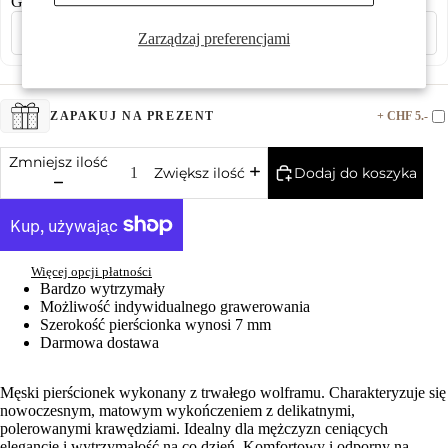
Grawerowanie laserowe
Zarządzaj preferencjami
Więcej
+ CHF 5.-
ZAPAKUJ NA PREZENT
Zmniejsz ilość
Dodaj do koszyka
Zwiększ ilość
Więcej opcji płatności
Bardzo wytrzymały
Możliwość indywidualnego grawerowania
Szerokość pierścionka wynosi 7 mm
Darmowa dostawa
Męski pierścionek wykonany z trwałego wolframu. Charakteryzuje się
nowoczesnym, matowym wykończeniem z delikatnymi,
polerowanymi krawędziami. Idealny dla mężczyzn ceniących
elegancję i wytrzymałość na co dzień. Komfortowy i odporny na