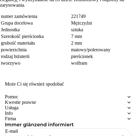
zarysowania.
numer zamówienia
221749
Grupa docelowa
Mężczyźni
Jednostka
sztuka
Szerokość pierścionka
7 mm
grubość materiału
2 mm
powierzchnia
matowy/polerowany
rodzaj biżuterii
pierścionek
tworzywo
wolfram
Może Ci się również spodobać
Pomoc
Kwestie prawne
Usługa
Info
Firma
Immer glänzend informiert
E-mail