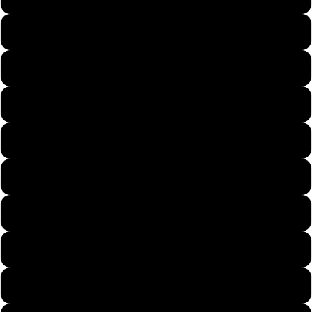
Pary
54
56
58
60
Dzieci
62
64
66
Motywy
68