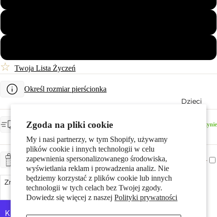
Pary
56
58
☆
Twoja Lista Życzeń
Określ rozmiar pierścionka
Dzieci
OCZEKIWANA DOSTAWA
Zgoda na pliki cookie
Dostępny w magazynie
środa, 12 sierpnia
My i nasi partnerzy, w tym Shopify, używamy
plików cookie i innych technologii w celu
zapewnienia spersonalizowanego środowiska,
+ CHF 5.-
ZAPAKUJ NA PREZENT
wyświetlania reklam i prowadzenia analiz. Nie
będziemy korzystać z plików cookie lub innych
Zmniejsz ilość
Dodaj do koszyka
Zwiększ ilość
technologii w tych celach bez Twojej zgody.
Motywy
Dowiedz się więcej z naszej
Polityki prywatności