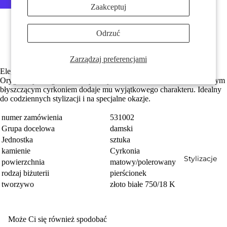
Zaakceptuj
Więcej opcji płatności
Wykonane z odzyskanego złota
Odrzuć
Z błyszczącą cyrkonią
Darmowa dostawa
Zarządzaj preferencjami
Prezenty
Elegancki damski pierścionek wykonany z 750 białego złota.
Oryginalny design z matowym wykończeniem i centralnie osadzonym
błyszczącym cyrkoniem dodaje mu wyjątkowego charakteru. Idealny
do codziennych stylizacji i na specjalne okazje.
numer zamówienia
531002
Grupa docelowa
damski
Jednostka
sztuka
kamienie
Cyrkonia
Stylizacje
powierzchnia
matowy/polerowany
rodzaj biżuterii
pierścionek
tworzywo
złoto białe 750/18 K
Może Ci się również spodobać