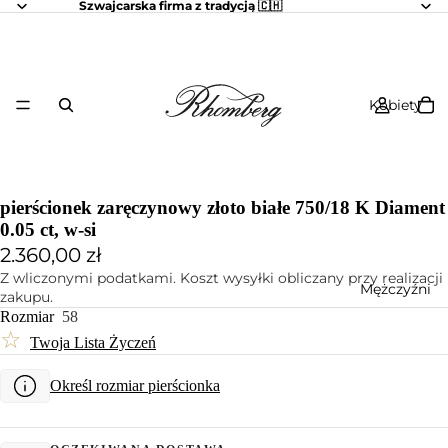
Szwajcarska firma z tradycją 🇨🇭
Kobiety
pierścionek zaręczynowy złoto białe 750/18 K Diament
0.05 ct, w-si
2.360,00 zł
Z wliczonymi podatkami. Koszt wysyłki obliczany przy realizacji
Mężczyźni
zakupu.
Rozmiar
58
☆
Twoja Lista Życzeń
Określ rozmiar pierścionka