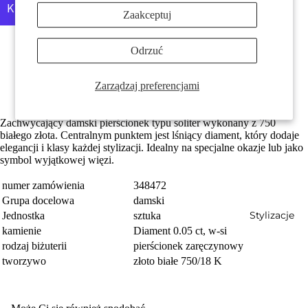
Zaakceptuj
Więcej opcji płatności
Odrzuć
Wykonane z odzyskanego złota
Możliwość indywidualnego grawerowania
Z błyszczącym diamentem w jakości w-si
Zarządzaj preferencjami
Prezenty
Darmowa dostawa
Zachwycający damski pierścionek typu soliter wykonany z 750
białego złota. Centralnym punktem jest lśniący diament, który dodaje
elegancji i klasy każdej stylizacji. Idealny na specjalne okazje lub jako
symbol wyjątkowej więzi.
numer zamówienia
348472
Grupa docelowa
damski
Stylizacje
Jednostka
sztuka
kamienie
Diament 0.05 ct, w-si
rodzaj biżuterii
pierścionek zaręczynowy
tworzywo
złoto białe 750/18 K