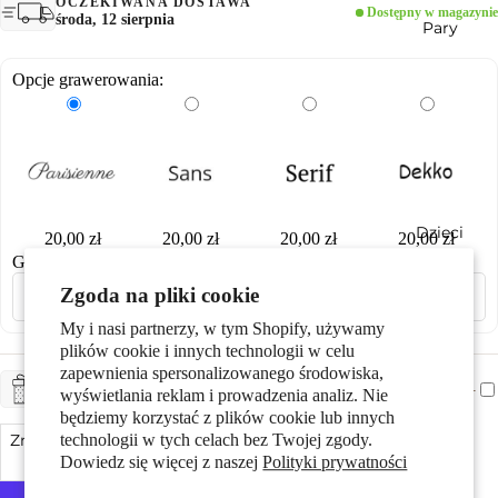
OCZEKIWANA DOSTAWA
Dostępny w magazynie
środa, 12 sierpnia
Pary
Opcje grawerowania:
Dzieci
20,00 zł
20,00 zł
20,00 zł
20,00 zł
Grawerowanie laserowe
Zgoda na pliki cookie
My i nasi partnerzy, w tym Shopify, używamy
plików cookie i innych technologii w celu
zapewnienia spersonalizowanego środowiska,
+ CHF 5.-
ZAPAKUJ NA PREZENT
wyświetlania reklam i prowadzenia analiz. Nie
będziemy korzystać z plików cookie lub innych
Motywy
Zmniejsz ilość
technologii w tych celach bez Twojej zgody.
Dodaj do koszyka
Zwiększ ilość
Dowiedz się więcej z naszej
Polityki prywatności