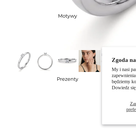
Motywy
Zgoda na 
My i nasi pa
zapewnienia
Prezenty
będziemy kor
Dowiedz się
Za
pref