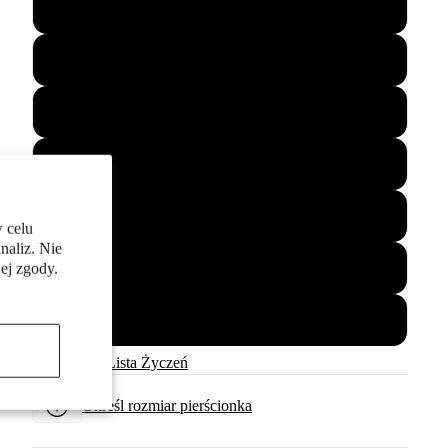
56
57
58
59
60
 celu
naliz. Nie
61
ej zgody.
62
☆
Twoja Lista Życzeń
Określ rozmiar pierścionka