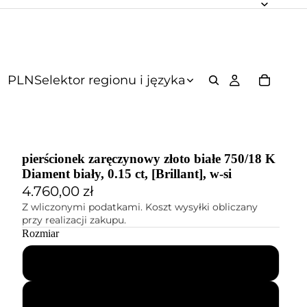
PLN
Selektor regionu i języka
pierścionek zaręczynowy złoto białe 750/18 K
Diament biały, 0.15 ct, [Brillant], w-si
4.760,00 zł
Z wliczonymi podatkami. Koszt wysyłki obliczany
przy realizacji zakupu.
Rozmiar
46
47