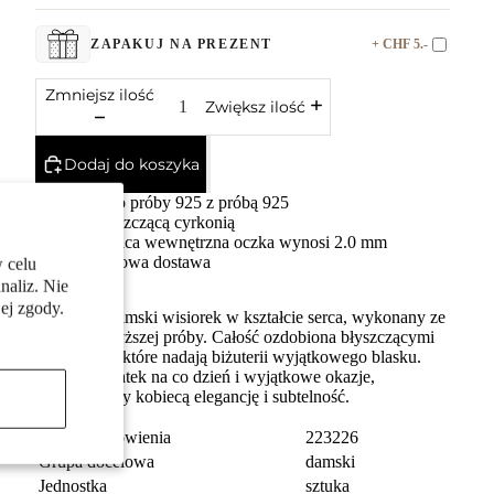
+ CHF 5.-
ZAPAKUJ NA PREZENT
Zmniejsz ilość
Zwiększ ilość
Dodaj do koszyka
Srebro próby 925 z próbą 925
Z błyszczącą cyrkonią
Średnica wewnętrzna oczka wynosi 2.0 mm
Darmowa dostawa
 celu
naliz. Nie
ej zgody.
Delikatny damski wisiorek w kształcie serca, wykonany ze
srebra najwyższej próby. Całość ozdobiona błyszczącymi
cyrkoniami, które nadają biżuterii wyjątkowego blasku.
Idealny dodatek na co dzień i wyjątkowe okazje,
podkreślający kobiecą elegancję i subtelność.
numer zamówienia
223226
Grupa docelowa
damski
Jednostka
sztuka