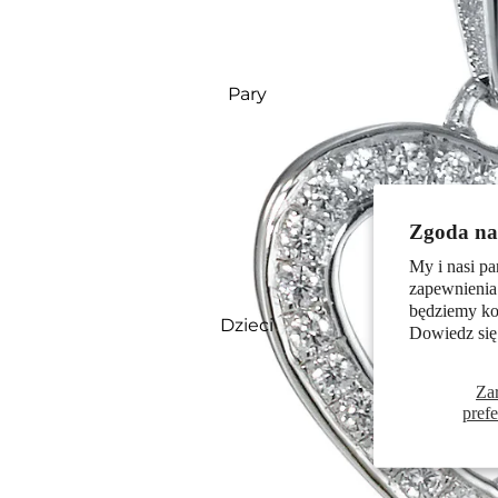
Pary
Zgoda na 
My i nasi pa
zapewnienia
będziemy kor
Dzieci
Dowiedz się
Za
pref