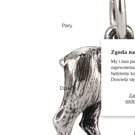
Pary
Zgoda na 
My i nasi pa
zapewnienia
będziemy kor
Dowiedz się
Dzieci
Za
pref