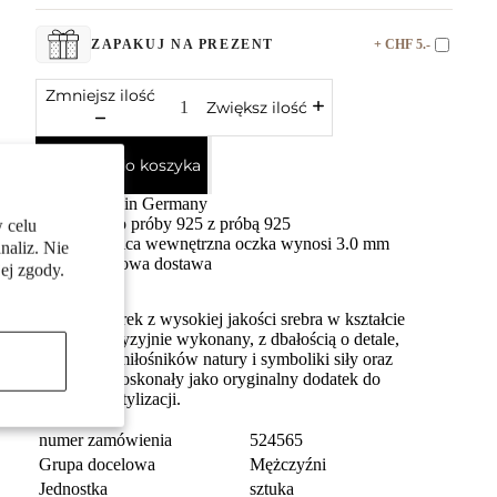
+ CHF 5.-
ZAPAKUJ NA PREZENT
Zmniejsz ilość
Zwiększ ilość
Dodaj do koszyka
Made in Germany
Srebro próby 925 z próbą 925
 celu
Średnica wewnętrzna oczka wynosi 3.0 mm
naliz. Nie
Darmowa dostawa
ej zgody.
Męski wisiorek z wysokiej jakości srebra w kształcie
jelenia. Precyzyjnie wykonany, z dbałością o detale,
idealny dla miłośników natury i symboliki siły oraz
wolności. Doskonały jako oryginalny dodatek do
codziennej stylizacji.
numer zamówienia
524565
Grupa docelowa
Mężczyźni
Jednostka
sztuka