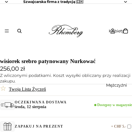
Szwajcarska firma z tradycją 🇨🇭
Kobiety
wisiorek srebro patynowany Nurkować
256,00 zł
Z wliczonymi podatkami. Koszt wysyłki obliczany przy realizacji
zakupu.
Mężczyźni
☆
Twoja Lista Życzeń
OCZEKIWANA DOSTAWA
Dostępny w magazynie
środa, 12 sierpnia
+ CHF 5.-
ZAPAKUJ NA PREZENT