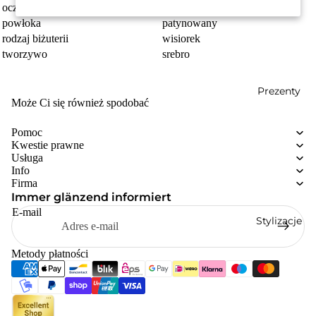
oczko przyczepy
3.0 mm
powłoka
patynowany
rodzaj biżuterii
wisiorek
tworzywo
srebro
Prezenty
Może Ci się również spodobać
Pomoc
Kwestie prawne
Usługa
Info
Firma
Immer glänzend informiert
E-mail
Stylizacje
Metody płatności