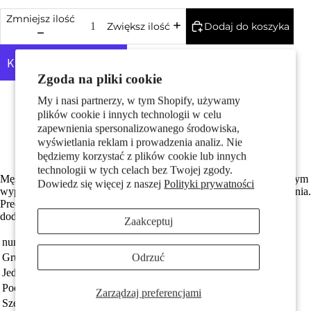
Pary
Zmniejsz ilość
Dodaj do koszyka
Zwiększ ilość
Zgoda na pliki cookie
Więcej opcji płatności
My i nasi partnerzy, w tym Shopify, używamy
Made in Germany
plików cookie i innych technologii w celu
Srebro próby 925 z próbą 925
zapewnienia spersonalizowanego środowiska,
Średnica wewnętrzna oczka wynosi 3.0 mm
wyświetlania reklam i prowadzenia analiz. Nie
Darmowa dostawa
Dzieci
będziemy korzystać z plików cookie lub innych
technologii w tych celach bez Twojej zgody.
Męski wisiorek wykonany ze srebra, przedstawiający nurka w pełnym
Dowiedz się więcej z naszej
Polityki prywatności
wyposażeniu. Idealny dla miłośników sportów wodnych i nurkowania.
Precyzyjne detale i solidne wykonanie sprawiają, że to wyjątkowy
dodatek na co dzień i na specjalne okazje.
Zaakceptuj
numer zamówienia
503883
Odrzuć
Grupa docelowa
Mężczyźni
Motywy
Jednostka
sztuka
Pochodzenie
Made in Germany
Zarządzaj preferencjami
Szerokość
5 mm