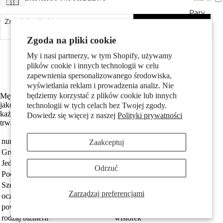
Pary
Zmniejsz ilość
Dodaj do koszyka
Zwiększ ilość
Zgoda na pliki cookie
Made in Germany
Srebro próby 925 z próbą 925
My i nasi partnerzy, w tym Shopify, używamy
Średnica wewnętrzna oczka wynosi 3.0 mm
plików cookie i innych technologii w celu
Darmowa dostawa
zapewnienia spersonalizowanego środowiska,
wyświetlania reklam i prowadzenia analiz. Nie
będziemy korzystać z plików cookie lub innych
Męski wisiorek z motywem pióra, wykonany ze srebra wysokiej
Dzieci
jakości. Stylowy i wyrazisty dodatek, który podkreśli charakter
technologii w tych celach bez Twojej zgody.
każdego mężczyzny. Idealny na co dzień i specjalne okazje. Lekki,
Dowiedz się więcej z naszej
Polityki prywatności
trwały i łatwy do dopasowania do różnych łańcuszków.
numer zamówienia
113549
Zaakceptuj
Grupa docelowa
Mężczyźni
Jednostka
sztuka
Odrzuć
Pochodzenie
Made in Germany
Szerokość
7 mm
Zarządzaj preferencjami
Motywy
oczko przyczepy
3.0 mm
powłoka
patynowany
rodzaj biżuterii
wisiorek