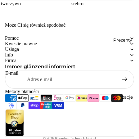
tworzywo
srebro
Może Ci się również spodobać
Pomoc
Prezenty
Kwestie prawne
Usługa
Info
Firma
Immer glänzend informiert
E-mail
Metody płatności
Stylizacje
© 2026
Rhomberg Schmuck GmbH