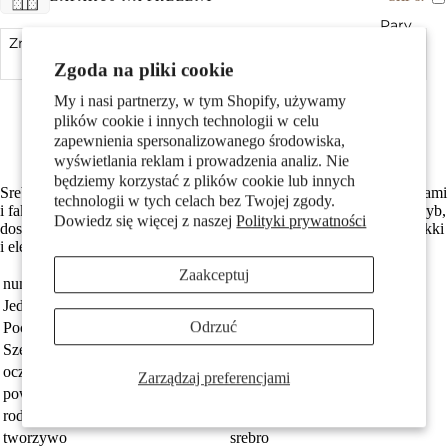
Pary
Zmniejsz ilość
Dodaj do koszyka
Zwiększ ilość
Zgoda na pliki cookie
Made in Germany
My i nasi partnerzy, w tym Shopify, używamy
Srebro próby 925 z próbą 925
plików cookie i innych technologii w celu
Średnica wewnętrzna oczka wynosi 3.5 mm
zapewnienia spersonalizowanego środowiska,
Darmowa dostawa
wyświetlania reklam i prowadzenia analiz. Nie
będziemy korzystać z plików cookie lub innych
Srebrny wisiorek w kształcie ryby, wykonany z precyzyjnymi detalami
technologii w tych celach bez Twojej zgody.
Dzieci
i fakturą łusek. Idealny dodatek dla miłośników natury i symboliki ryb,
Dowiedz się więcej z naszej
Polityki prywatności
doskonały na prezent lub do codziennego noszenia. Wytrzymały, lekki
i elegancki – podkreśli indywidualny styl.
Zaakceptuj
numer zamówienia
524569
Jednostka
sztuka
Odrzuć
Pochodzenie
Made in Germany
Szerokość
33 mm
oczko przyczepy
3.5 mm
Zarządzaj preferencjami
Motywy
powłoka
patynowany
rodzaj biżuterii
wisiorek
tworzywo
srebro