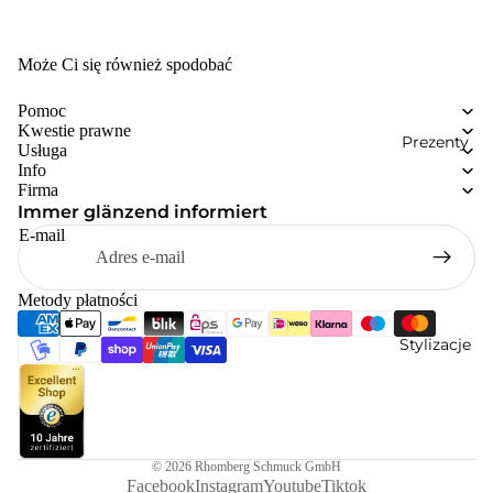
Może Ci się również spodobać
Pomoc
Kwestie prawne
Prezenty
Usługa
Info
Firma
Immer glänzend informiert
E-mail
Metody płatności
Stylizacje
© 2026
Rhomberg Schmuck GmbH
Facebook
Instagram
Youtube
Tiktok