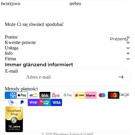
tworzywo
srebro
Może Ci się również spodobać
Pomoc
Prezenty
Kwestie prawne
Usługa
Info
Firma
Immer glänzend informiert
E-mail
Metody płatności
Stylizacje
© 2026
Rhomberg Schmuck GmbH