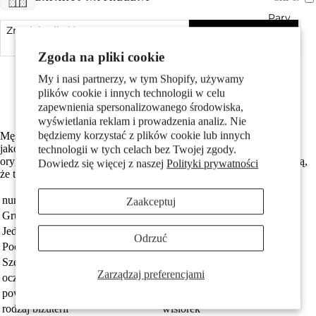
Pary
Zmniejsz ilość
Dodaj do koszyka
Zwiększ ilość
Zgoda na pliki cookie
Made in Germany
Srebro próby 925 z próbą 925
My i nasi partnerzy, w tym Shopify, używamy
Średnica wewnętrzna oczka wynosi 3.0 mm
plików cookie i innych technologii w celu
Darmowa dostawa
zapewnienia spersonalizowanego środowiska,
wyświetlania reklam i prowadzenia analiz. Nie
będziemy korzystać z plików cookie lub innych
Męski wisiorek w kształcie samolotu wykonany ze srebra wysokiej
Dzieci
jakości. Idealny dla miłośników lotnictwa oraz osób ceniących
technologii w tych celach bez Twojej zgody.
oryginalne dodatki. Precyzyjne detale i solidne wykonanie sprawiają,
Dowiedz się więcej z naszej
Polityki prywatności
że to wyjątkowy element biżuterii na co dzień i od święta.
numer zamówienia
524595
Zaakceptuj
Grupa docelowa
Mężczyźni
Jednostka
sztuka
Odrzuć
Pochodzenie
Made in Germany
Szerokość
23 mm
Zarządzaj preferencjami
Motywy
oczko przyczepy
3.0 mm
powłoka
patynowany
rodzaj biżuterii
wisiorek