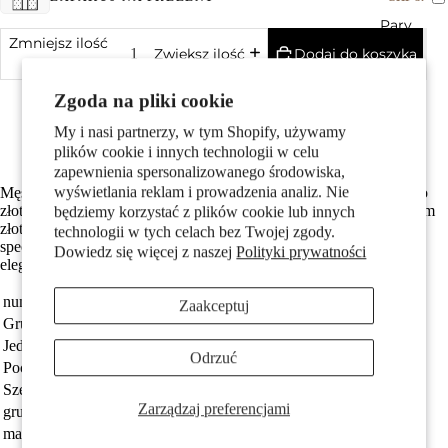
Pary
Zmniejsz ilość
Dodaj do koszyka
Zwiększ ilość
Made in Germany
Zgoda na pliki cookie
Antyalergiczny i przyjazny dla skóry
Średnica wewnętrzna oczka wynosi 2.0 mm
My i nasi partnerzy, w tym Shopify, używamy
Darmowa dostawa
plików cookie i innych technologii w celu
zapewnienia spersonalizowanego środowiska,
wyświetlania reklam i prowadzenia analiz. Nie
Męski wisiorek w kształcie krzyża wykonany z tytanu i 750 żółtego
Dzieci
złota. Połączenie nowoczesnego, wytrzymałego tytanu z klasycznym
będziemy korzystać z plików cookie lub innych
złotem tworzy stylowy i trwały dodatek, idealny na co dzień i
technologii w tych celach bez Twojej zgody.
specjalne okazje. Minimalistyczny design podkreśla męskość i
Dowiedz się więcej z naszej
Polityki prywatności
elegancję.
numer zamówienia
525451
Zaakceptuj
Grupa docelowa
Mężczyźni
Jednostka
sztuka
Odrzuć
Pochodzenie
Made in Germany
Szerokość
25 mm
Motywy
Zarządzaj preferencjami
grubość materiału
2.1 mm
marka
TitanFactory