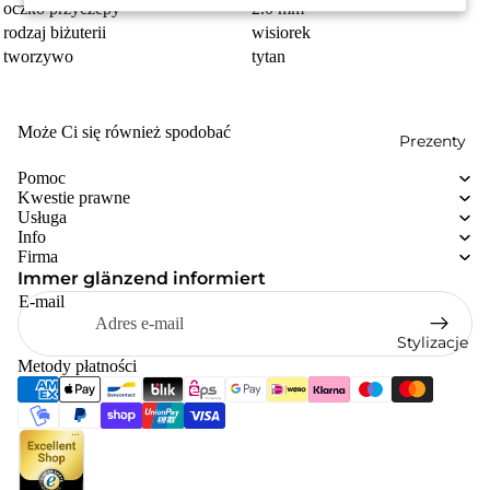
oczko przyczepy
2.0 mm
rodzaj biżuterii
wisiorek
tworzywo
tytan
Może Ci się również spodobać
Prezenty
Pomoc
Kwestie prawne
Usługa
Info
Firma
Immer glänzend informiert
E-mail
Stylizacje
Metody płatności