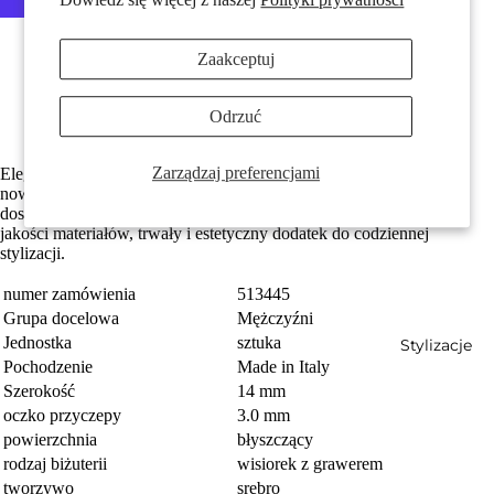
Więcej opcji płatności
Zaakceptuj
Made in Italy
Srebro próby 925 z próbą 925
Możliwość indywidualnego grawerowania
Odrzuć
Średnica wewnętrzna oczka wynosi 3.0 mm
Prezenty
Zarządzaj preferencjami
Elegancki męski zawieszkę ze srebra, idealny do graweru. Prosty,
nowoczesny design podkreśli indywidualny charakter i będzie
doskonałym prezentem dla bliskiej osoby. Wykonany z wysokiej
jakości materiałów, trwały i estetyczny dodatek do codziennej
stylizacji.
numer zamówienia
513445
Grupa docelowa
Mężczyźni
Jednostka
sztuka
Stylizacje
Pochodzenie
Made in Italy
Szerokość
14 mm
oczko przyczepy
3.0 mm
powierzchnia
błyszczący
rodzaj biżuterii
wisiorek z grawerem
tworzywo
srebro