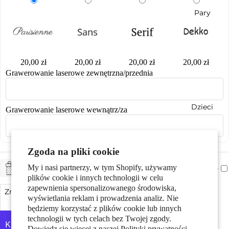
Pary
20,00 zł
20,00 zł
20,00 zł
20,00 zł
Grawerowanie laserowe zewnętrzna/przednia
Dzieci
Grawerowanie laserowe wewnątrz/za
Zgoda na pliki cookie
My i nasi partnerzy, w tym Shopify, używamy
+ CHF 5.-
ZAPAKUJ NA PREZENT
plików cookie i innych technologii w celu
zapewnienia spersonalizowanego środowiska,
Zmniejsz ilość
Dodaj do koszyka
Zwiększ ilość
wyświetlania reklam i prowadzenia analiz. Nie
Motywy
będziemy korzystać z plików cookie lub innych
technologii w tych celach bez Twojej zgody.
Dowiedz się więcej z naszej
Polityki prywatności