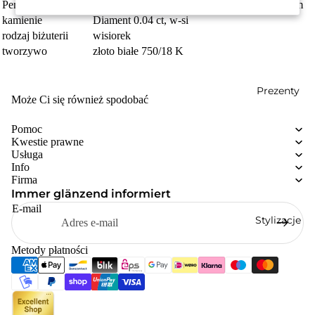
Perły
Perła hodowana w wodzie słodkiej biały, 9 mm
kamienie
Diament 0.04 ct, w-si
rodzaj biżuterii
wisiorek
tworzywo
złoto białe 750/18 K
Prezenty
Może Ci się również spodobać
Pomoc
Kwestie prawne
Usługa
Info
Firma
Immer glänzend informiert
E-mail
Stylizacje
Metody płatności