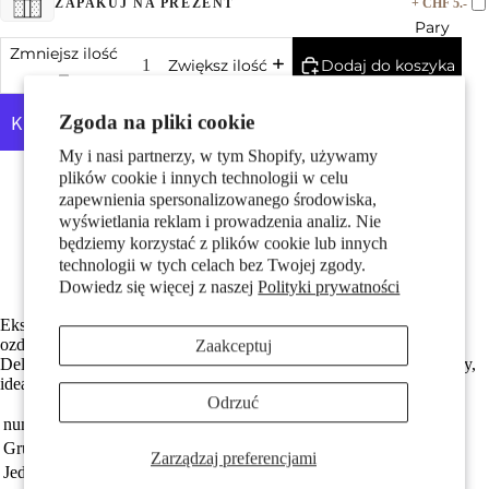
+ CHF 5.-
ZAPAKUJ NA PREZENT
Pary
Zmniejsz ilość
Dodaj do koszyka
Zwiększ ilość
Zgoda na pliki cookie
My i nasi partnerzy, w tym Shopify, używamy
Więcej opcji płatności
plików cookie i innych technologii w celu
Wykonane z odzyskanego złota
zapewnienia spersonalizowanego środowiska,
Z połyskującym Perła hodowana w wodzie słodkiej
wyświetlania reklam i prowadzenia analiz. Nie
Dzieci
Z błyszczącym diamentem w jakości w-si
będziemy korzystać z plików cookie lub innych
Średnica koralika wynosi 9 mm
technologii w tych celach bez Twojej zgody.
Darmowa dostawa
Dowiedz się więcej z naszej
Polityki prywatności
Ekskluzywny damski wisiorek wykonany z 750 białego złota,
ozdobiony naturalną perłą słodkowodną i lśniącymi diamentami.
Zaakceptuj
Delikatny, elegancki design podkreśli wyjątkowy styl każdej kobiety,
idealny na specjalne okazje i do codziennego noszenia.
Odrzuć
numer zamówienia
563591
Motywy
Grupa docelowa
damski
Zarządzaj preferencjami
Jednostka
sztuka