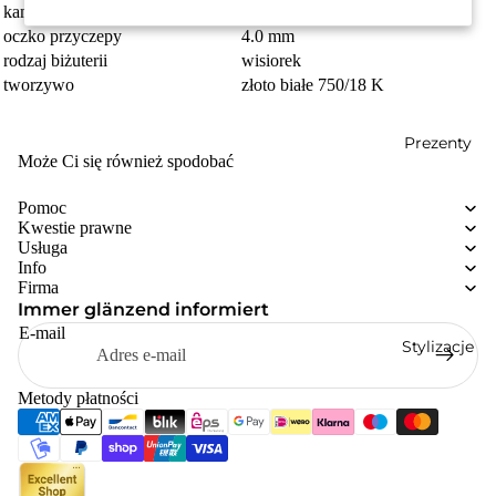
kamienie
Szafir niebieski
oczko przyczepy
4.0 mm
rodzaj biżuterii
wisiorek
tworzywo
złoto białe 750/18 K
Prezenty
Może Ci się również spodobać
Pomoc
Kwestie prawne
Usługa
Info
Firma
Immer glänzend informiert
E-mail
Stylizacje
Metody płatności