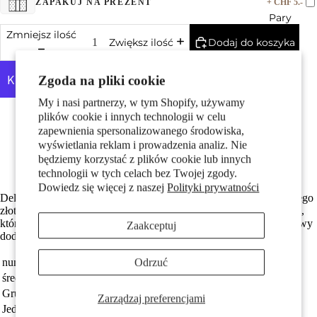
+ CHF 5.-
ZAPAKUJ NA PREZENT
Pary
Zmniejsz ilość
Dodaj do koszyka
Zwiększ ilość
Zgoda na pliki cookie
My i nasi partnerzy, w tym Shopify, używamy
Więcej opcji płatności
plików cookie i innych technologii w celu
Wykonane z odzyskanego złota
zapewnienia spersonalizowanego środowiska,
Średnica wewnętrzna oczka wynosi 4.0 mm
wyświetlania reklam i prowadzenia analiz. Nie
Dzieci
Średnica wynosi 12 mm
będziemy korzystać z plików cookie lub innych
Darmowa dostawa
technologii w tych celach bez Twojej zgody.
Dowiedz się więcej z naszej
Polityki prywatności
Delikatny damski wisiorek w kształcie serca, wykonany z 750 białego
złota. W centrum ozdobiony pięknym, głęboko niebieskim szafirem,
który dodaje mu elegancji i klasy. Idealny jako prezent lub wyjątkowy
Zaakceptuj
dodatek do każdej stylizacji.
Odrzuć
numer zamówienia
565924
Motywy
średnica
12 mm
Grupa docelowa
damski
Zarządzaj preferencjami
Jednostka
sztuka