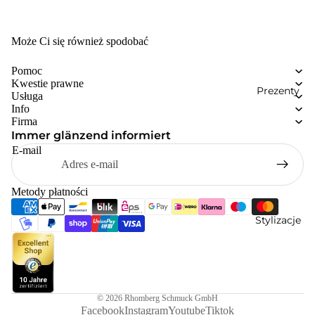
Może Ci się również spodobać
Pomoc
Kwestie prawne
Prezenty
Usługa
Info
Firma
Immer glänzend informiert
E-mail
Metody płatności
Stylizacje
© 2026
Rhomberg Schmuck GmbH
Facebook
Instagram
Youtube
Tiktok