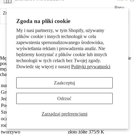
Pary
Zmniejsz ilość
Dodaj do koszyka
Zwiększ ilość
Zgoda na pliki cookie
Made in Germany
My i nasi partnerzy, w tym Shopify, używamy
Wykonane z odzyskanego złota
plików cookie i innych technologii w celu
Średnica wewnętrzna oczka wynosi 3.0 mm
zapewnienia spersonalizowanego środowiska,
Darmowa dostawa
wyświetlania reklam i prowadzenia analiz. Nie
będziemy korzystać z plików cookie lub innych
Męski wisiorek wykonany z 375 złota żółtego, przedstawiający dwie
technologii w tych celach bez Twojej zgody.
Dzieci
postacie w uścisku, symbolizujący siłę i wsparcie. Idealny dla
Dowiedz się więcej z naszej
Polityki prywatności
mężczyzn ceniących unikalne, artystyczne dodatki o sportowym
charakterze. Perfekcyjny prezent dla aktywnych i dynamicznych.
Zaakceptuj
numer zamówienia
520604
Grupa docelowa
Mężczyźni
Odrzuć
Jednostka
sztuka
Pochodzenie
Made in Germany
Szerokość
16 mm
Zarządzaj preferencjami
Motywy
oczko przyczepy
3.0 mm
rodzaj biżuterii
wisiorek
tworzywo
złoto żółte 375/9 K