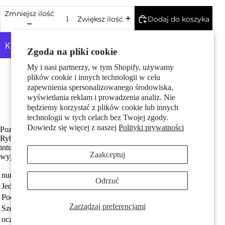
Pary
Zmniejsz ilość
Dodaj do koszyka
Zwiększ ilość
Zgoda na pliki cookie
My i nasi partnerzy, w tym Shopify, używamy
Więcej opcji płatności
plików cookie i innych technologii w celu
Made in Germany
Wykonane z odzyskanego złota
zapewnienia spersonalizowanego środowiska,
Średnica wewnętrzna oczka wynosi 4.0 mm
wyświetlania reklam i prowadzenia analiz. Nie
Darmowa dostawa
Dzieci
będziemy korzystać z plików cookie lub innych
technologii w tych celach bez Twojej zgody.
Dowiedz się więcej z naszej
Polityki prywatności
Pozłacany wisiorek z żółtego złota przedstawiający znak zodiaku
Ryby. Stylowy i elegancki dodatek, który symbolizuje mistycyzm i
intuicję osób spod tego znaku. Idealny jako osobisty talizman lub
Zaakceptuj
wyjątkowy prezent dla bliskiej osoby.
numer zamówienia
340262
Odrzuć
Jednostka
sztuka
Motywy
Pochodzenie
Made in Germany
Zarządzaj preferencjami
Szerokość
11 mm
oczko przyczepy
4.0 mm