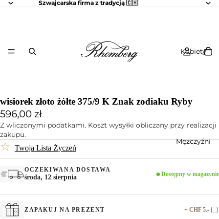
Szwajcarska firma z tradycją 🇨🇭
Kobiety
wisiorek złoto żółte 375/9 K Znak zodiaku Ryby
596,00 zł
Z wliczonymi podatkami. Koszt wysyłki obliczany przy realizacji
zakupu.
Mężczyźni
☆
Twoja Lista Życzeń
OCZEKIWANA DOSTAWA
Dostępny w magazynie
środa, 12 sierpnia
+ CHF 5.-
ZAPAKUJ NA PREZENT