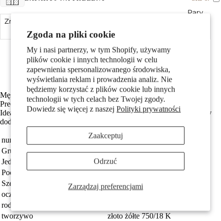
Pary
Zmniejsz ilość
Dodaj do koszyka
Zwiększ ilość
Zgoda na pliki cookie
Made in Germany
My i nasi partnerzy, w tym Shopify, używamy
Wykonane z odzyskanego złota
plików cookie i innych technologii w celu
Średnica wewnętrzna oczka wynosi 3.0 mm
zapewnienia spersonalizowanego środowiska,
Darmowa dostawa
wyświetlania reklam i prowadzenia analiz. Nie
będziemy korzystać z plików cookie lub innych
Męski wisiorek w kształcie traktora wykonany z 750 żółtego złota.
technologii w tych celach bez Twojej zgody.
Dzieci
Precyzyjnie wykonany, łączy w sobie elegancję i oryginalność.
Dowiedz się więcej z naszej
Polityki prywatności
Idealny dla miłośników motoryzacji i rolnictwa, stanowi wyjątkowy
dodatek do codziennej stylizacji.
Zaakceptuj
numer zamówienia
503578
Grupa docelowa
Mężczyźni
Odrzuć
Jednostka
sztuka
Pochodzenie
Made in Germany
Szerokość
9 mm
Zarządzaj preferencjami
Motywy
oczko przyczepy
3.0 mm
rodzaj biżuterii
wisiorek
tworzywo
złoto żółte 750/18 K