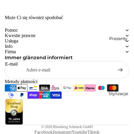
Może Ci się również spodobać
Pomoc
Kwestie prawne
Prezenty
Usługa
Info
Firma
Immer glänzend informiert
E-mail
Metody płatności
Stylizacje
© 2026
Rhomberg Schmuck GmbH
Facebook
Instagram
Youtube
Tiktok