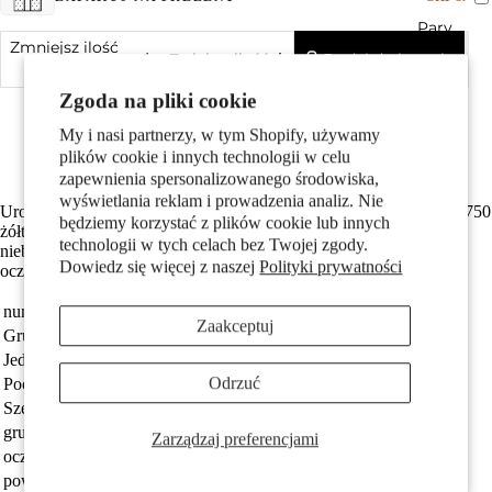
Pary
Zmniejsz ilość
Dodaj do koszyka
Zwiększ ilość
Made in Italy
Zgoda na pliki cookie
Wykonane z odzyskanego złota
My i nasi partnerzy, w tym Shopify, używamy
Średnica wewnętrzna oczka wynosi 3.0 mm
plików cookie i innych technologii w celu
Darmowa dostawa
zapewnienia spersonalizowanego środowiska,
wyświetlania reklam i prowadzenia analiz. Nie
Uroczy wisiorek dla dziewczynki w kształcie delfina, wykonany z 750
będziemy korzystać z plików cookie lub innych
Dzieci
żółtego złota. Ręcznie malowany w intensywnych odcieniach
technologii w tych celach bez Twojej zgody.
niebieskiego z białymi detalami, subtelnie ozdobiony drobnym
Dowiedz się więcej z naszej
Polityki prywatności
oczkiem. Idealny prezent dla małej miłośniczki morskich przygód.
numer zamówienia
525736
Zaakceptuj
Grupa docelowa
Dziewczyna
Jednostka
sztuka
Odrzuć
Pochodzenie
Made in Italy
Szerokość
12 mm
Motywy
grubość materiału
3.5 mm
Zarządzaj preferencjami
oczko przyczepy
3.0 mm
powłoka
emaliowany