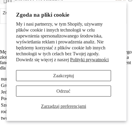
Pary
Zmniejsz ilość
Zgoda na pliki cookie
Dodaj do koszyka
Zwiększ ilość
My i nasi partnerzy, w tym Shopify, używamy
Made in Germany
plików cookie i innych technologii w celu
Wykonane z odzyskanego złota
zapewnienia spersonalizowanego środowiska,
Darmowa dostawa
wyświetlania reklam i prowadzenia analiz. Nie
będziemy korzystać z plików cookie lub innych
Męski wisiorek w kształcie kija hokejowego, wykonany z 750 żółtego
technologii w tych celach bez Twojej zgody.
złota z białym złotym wykończeniem na ostrzu. Stylowy dodatek dla
Dowiedz się więcej z naszej
Polityki prywatności
Dzieci
fanów hokeja, łączący elegancję i sportowy charakter. Idealny prezent
dla miłośników aktywnego trybu życia i oryginalnej biżuterii.
Zaakceptuj
numer zamówienia
511968
Grupa docelowa
Mężczyźni
Odrzuć
Jednostka
sztuka
Pochodzenie
Made in Germany
Szerokość
5 mm
Zarządzaj preferencjami
rodzaj biżuterii
wisiorek
Motywy
tworzywo
złoto żółte 750/18 K