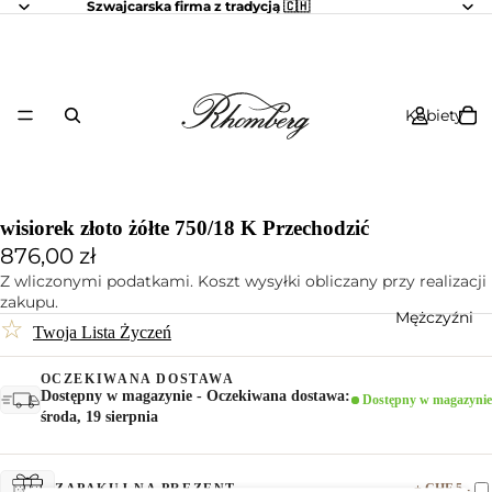
Szwajcarska firma z tradycją 🇨🇭
Kobiety
wisiorek złoto żółte 750/18 K Przechodzić
876,00 zł
Z wliczonymi podatkami. Koszt wysyłki obliczany przy realizacji
zakupu.
Mężczyźni
☆
Twoja Lista Życzeń
OCZEKIWANA DOSTAWA
Dostępny w magazynie - Oczekiwana dostawa:
Dostępny w magazynie
środa, 19 sierpnia
+ CHF 5.-
ZAPAKUJ NA PREZENT