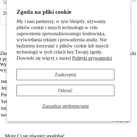
Pary
Zgoda na pliki cookie
Zmniejsz ilość
Dodaj do koszyka
Zwiększ ilość
My i nasi partnerzy, w tym Shopify, używamy
Made in Germany
plików cookie i innych technologii w celu
Wykonane z odzyskanego złota
zapewnienia spersonalizowanego środowiska,
Darmowa dostawa
wyświetlania reklam i prowadzenia analiz. Nie
będziemy korzystać z plików cookie lub innych
technologii w tych celach bez Twojej zgody.
Złoty wisiorek 750 z żółtego złota w kształcie krzyża Ankh. Elegancki
Dowiedz się więcej z naszej
Polityki prywatności
i ponadczasowy dodatek, idealny na co dzień i specjalne okazje.
Dzieci
Wysoka jakość wykonania i klasyczny design sprawiają, że jest to
wyjątkowa ozdoba dla Ciebie lub bliskiej osoby.
Zaakceptuj
numer zamówienia
183027
Jednostka
sztuka
Odrzuć
Pochodzenie
Made in Germany
Szerokość
6 mm
Zarządzaj preferencjami
rodzaj biżuterii
wisiorek
tworzywo
złoto żółte 750/18 K
Motywy
Może Ci się również spodobać