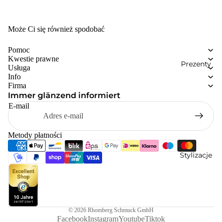
Może Ci się również spodobać
Pomoc
Kwestie prawne
Prezenty
Usługa
Info
Firma
Immer glänzend informiert
E-mail
Metody płatności
Stylizacje
© 2026
Rhomberg Schmuck GmbH
Facebook
Instagram
Youtube
Tiktok