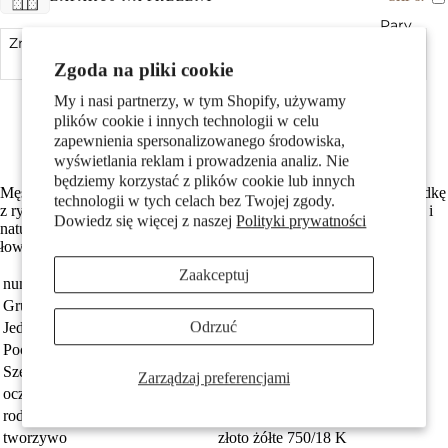
Pary
Zmniejsz ilość
Dodaj do koszyka
Zwiększ ilość
Zgoda na pliki cookie
Made in Germany
My i nasi partnerzy, w tym Shopify, używamy
Wykonane z odzyskanego złota
plików cookie i innych technologii w celu
Średnica wewnętrzna oczka wynosi 3.0 mm
zapewnienia spersonalizowanego środowiska,
Darmowa dostawa
wyświetlania reklam i prowadzenia analiz. Nie
będziemy korzystać z plików cookie lub innych
Męski wisiorek wykonany z 750 żółtego złota, przedstawiający wędkę
technologii w tych celach bez Twojej zgody.
Dzieci
z rybą. Elegancki i oryginalny dodatek dla miłośników wędkarstwa i
Dowiedz się więcej z naszej
Polityki prywatności
natury. Idealny na prezent lub jako symbol pasji i zamiłowania do
łowienia ryb. Wysoka jakość wykonania i trwałość.
Zaakceptuj
numer zamówienia
183078
Grupa docelowa
Mężczyźni
Odrzuć
Jednostka
sztuka
Pochodzenie
Made in Germany
Szerokość
10 mm
Zarządzaj preferencjami
Motywy
oczko przyczepy
3.0 mm
rodzaj biżuterii
wisiorek
tworzywo
złoto żółte 750/18 K