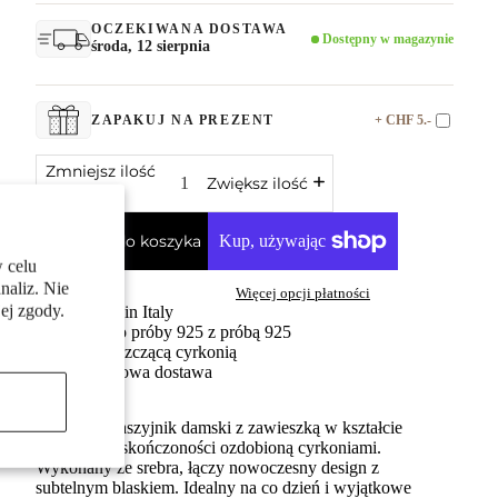
OCZEKIWANA DOSTAWA
Dostępny w magazynie
środa, 12 sierpnia
+ CHF 5.-
ZAPAKUJ NA PREZENT
Zmniejsz ilość
Zwiększ ilość
Dodaj do koszyka
 celu
naliz. Nie
Więcej opcji płatności
ej zgody.
Made in Italy
Srebro próby 925 z próbą 925
Z błyszczącą cyrkonią
Darmowa dostawa
Elegancki naszyjnik damski z zawieszką w kształcie
symbolu nieskończoności ozdobioną cyrkoniami.
Wykonany ze srebra, łączy nowoczesny design z
subtelnym blaskiem. Idealny na co dzień i wyjątkowe