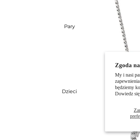
Pary
Zgoda na 
My i nasi pa
zapewnienia
będziemy kor
Dzieci
Dowiedz się
Za
pref